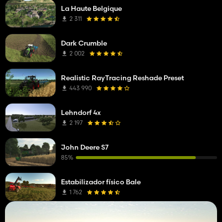
La Haute Belgique
2 311
Dark Crumble
2 002
Realistic RayTracing Reshade Preset
443 990
Lehndorf 4x
2 197
John Deere S7
85%
Estabilizador físico Bale
1 762