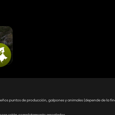
iniciar una nueva partida guardada.
equeños puntos de producción, galpones y animales (depende de la fin
 ahora están completamente arreglados.