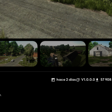
hace 2 días
V1.0.0.0
57 908
.