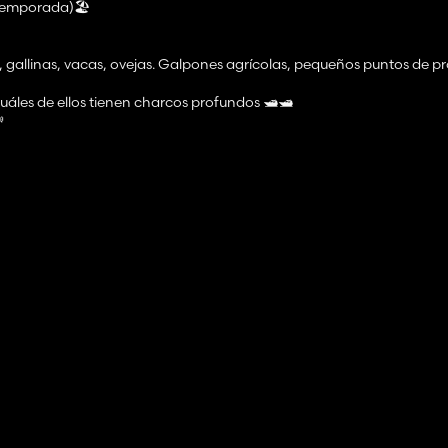
 temporada)🏖️
, gallinas, vacas, ovejas. Galpones agrícolas, pequeños puntos de p
áles de ellos tienen charcos profundos 🛥️🛥️

 del año🌊🌊
za, Humus activo, Maíz ensilado, Cultivo caché en flor, Trigo de invie
)🍇
 no afectan el juego. ✅️
no :)👻👻
e cultivo.