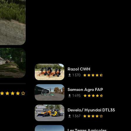
Razol CWH
1 370
Samson Agro FAP
1 495
Develo/ Hyundai DTL35
1 367
Les Terres Agricoles