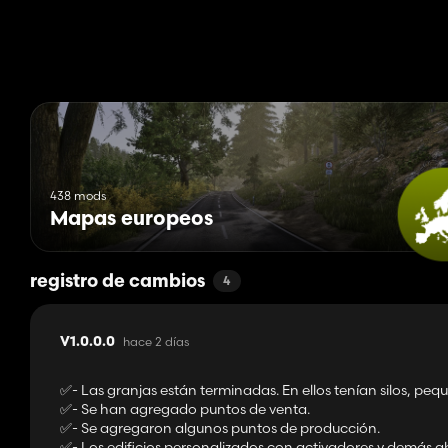
-❗️❗️❗️Si estabas jugando la versión BETA de este mapa, deberás 
-❗️❗️❗️Si encuentras algún error, envíame un mensaje privado 😊
Buen rendimiento y clima, nos vemos en los campos 🚜🚜!!!
438 mods
Mapas europeos
registro de cambios
4
hace 2 días
V1.0.0.0
✅️- Las granjas están terminadas. En ellos tenían silos, p
✅️- Se han agregado puntos de venta.
✅️- Se agregaron algunos puntos de producción.
✅️- Los edificios personalizados con activadores y demás