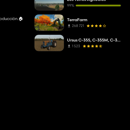
99%
roducción.🏠️
TerraFarm
268 721
Ursus C-355, C-355M, C-360
1 523
rno, Trigo de