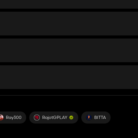
Ray300
RajotGPLAY
BITTA