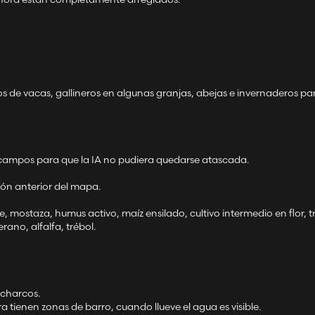
os de vacas, gallineros en algunas granjas, abejas e invernaderos pa
os campos para que la IA no pudiera quedarse atascada.
sión anterior del mapa.
de, mostaza, humus activo, maíz ensilado, cultivo intermedio en flor, t
rano, alfalfa, trébol.
 charcos.
 tienen zonas de barro, cuando llueve el agua es visible.