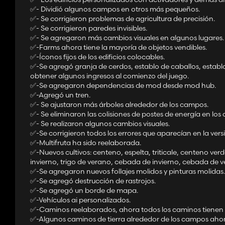
✅️- Dividió algunos campos en otros más pequeños.
✅️- Se corrigieron problemas de agricultura de precisión.
✅️- Se corrigieron paredes invisibles.
✅️- Se agregaron más cambios visuales en algunos lugares.
✅️-Farms ahora tiene la mayoría de objetos vendibles.
✅️-Íconos fijos de los edificios colocables.
✅️-Se agregó granja de cerdos, establo de caballos, establ
obtener algunos ingresos al comienzo del juego.
✅️-Se agregaron dependencias de mod desde mod hub.
✅️-Agregó un tren.
✅️- Se ajustaron más árboles alrededor de los campos.
✅️- Se eliminaron las colisiones de postes de energía en l
✅️- Se realizaron algunos cambios visuales.
✅️-Se corrigieron todos los errores que aparecían en la ver
✅️-Multifruta ha sido reelaborada.
✅️-Nuevos cultivos: centeno, espelta, triticale, centeno ver
invierno, trigo de verano, cebada de invierno, cebada de ve
✅️-Se agregaron nuevos follajes molidos y pinturas molidas.
✅️-Se agregó destrucción de rastrojos.
✅️-Se agregó un borde de mapa.
✅️-Vehículos ai personalizados.
✅️-Caminos reelaborados, ahora todos los caminos tienen
✅️-Algunos caminos de tierra alrededor de los campos ahora