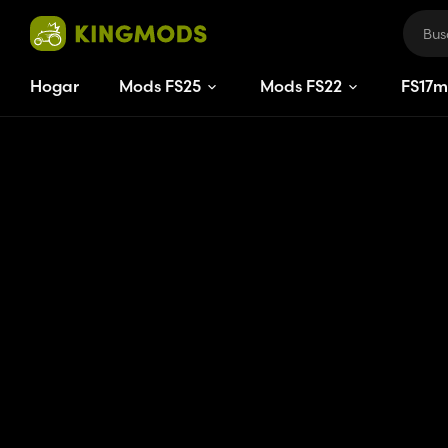
Hogar
Mods FS25
Mods FS22
FS
17
m