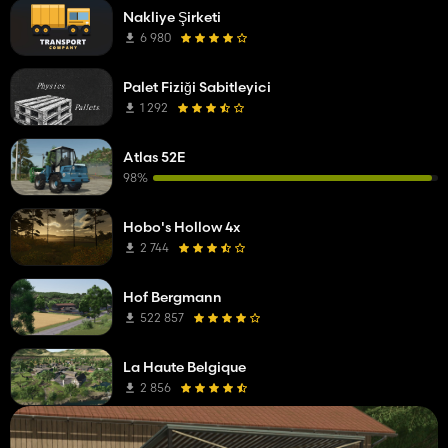
Nakliye Şirketi
6 980
Palet Fiziği Sabitleyici
1 292
Atlas 52E
98%
Hobo's Hollow 4x
2 744
Hof Bergmann
522 857
La Haute Belgique
2 856