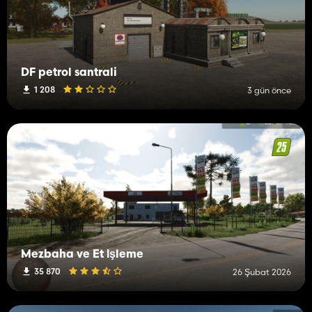
DF petrol santrali
1 208
3 gün önce
Mezbaha ve Et İşleme
35 870
26 Şubat 2026