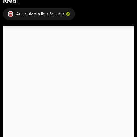
Kredi
AustriaModding Sascha