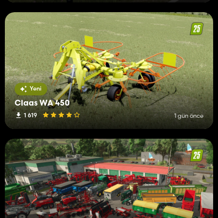
Yeni
Claas WA 450
1 619
1 gün önce