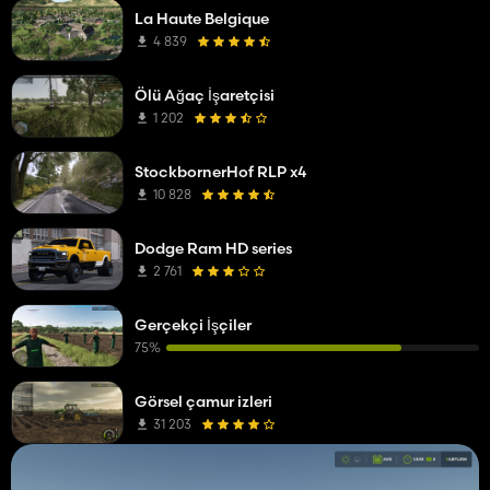
La Haute Belgique
4 839
Ölü Ağaç İşaretçisi
1 202
StockbornerHof RLP x4
10 828
Dodge Ram HD series
2 761
Gerçekçi İşçiler
75%
Görsel çamur izleri
31 203