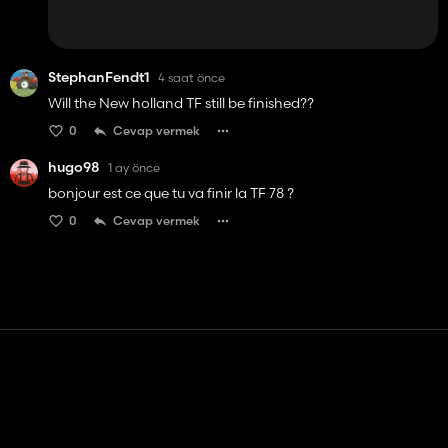
StephanFendt1
4 saat önce
Will the New holland TF still be finished??
0
Cevap vermek
hugo98
1 ay önce
bonjour est ce que tu va finir la TF 78 ?
0
Cevap vermek
Temas etmek
Yardım