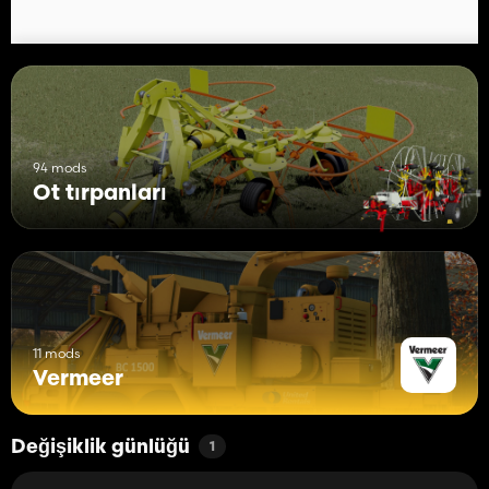
94 mods
Ot tırpanları
11 mods
Vermeer
Değişiklik günlüğü
1