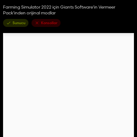
Farming Simulator 2022 için Giants Software'in Vermeer
Pack'inden orijinal modlar
Sunucu
Konsollar