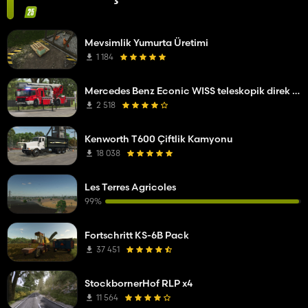
Mevsimlik Yumurta Üretimi
1 184
Mercedes Benz Econic WISS teleskopik direk platformu
2 518
Kenworth T600 Çiftlik Kamyonu
18 038
Les Terres Agricoles
99%
Fortschritt KS-6B Pack
37 451
StockbornerHof RLP x4
11 564