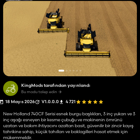
KingMods tarafından yayınlandı
Bu modu talep edin
18 Mayıs 2026
V1.0.0.0
4 721
New Holland 740CF Serisi esnek burgu başlıkları, 3 inç yukarı ve 3
inç aşağı esneyen bir kesme çubuğu ve makinenin ömrünü
uzatan ve bakım ihtiyacını azaltan basit, güvenilir bir zincir kayış
tahrikine sahip, küçük tahılları ve baklagilleri hasat etmek için
mükemmeldir.