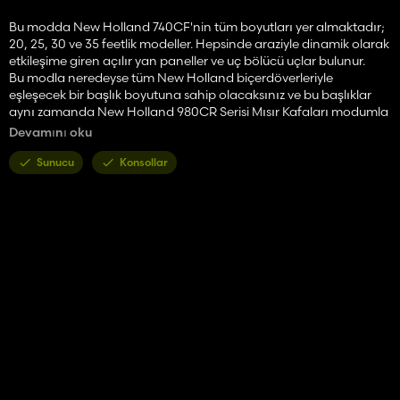
Bu modda New Holland 740CF'nin tüm boyutları yer almaktadır;
20, 25, 30 ve 35 feetlik modeller. Hepsinde araziyle dinamik olarak
etkileşime giren açılır yan paneller ve uç bölücü uçlar bulunur.
Bu modla neredeyse tüm New Holland biçerdöverleriyle
eşleşecek bir başlık boyutuna sahip olacaksınız ve bu başlıklar
aynı zamanda New Holland 980CR Serisi Mısır Kafaları modumla
da mükemmel bir şekilde eşleşiyor (modHub'da mevcut).
Devamını oku
Yapılandırmalar:
Sunucu
Konsollar
- Mahsul Bölücüler
New Holland 740CF-20
Kategori: Tahıl Başlıkları
Fiyat: 58.082$
Çalışma genişliği: 20 Feet
Çalışma hızı: 6 mil
New Holland 740CF-25
Kategori: Tahıl Başlıkları
Fiyat: 62.972$
Çalışma genişliği: 25 Feet
Çalışma hızı: 6 mil