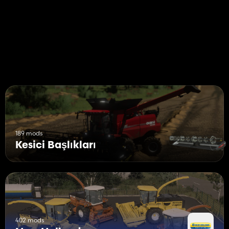
New Holland 740CF-30
Kategori: Tahıl Başlıkları
Fiyat: 80.493$
Çalışma genişliği: 30 Feet
Çalışma hızı: 6 mil
New Holland 740CF-35
Kategori: Tahıl Başlıkları
Fiyat: 90.383$
Çalışma genişliği: 35 Feet
Çalışma hızı: 6 mil
189 mods
Kesici Başlıkları
402 mods