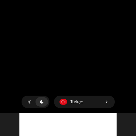
Temas etmek
Yardım
Hizmet Şartları
Gizlilik Politikası
Çerezleri yönet
Türkçe
Copyright © 2018-2026
King UP SAS
. Her hakkı saklıdır.