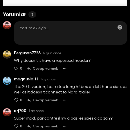
Yorumlar
3
Ferguson7726
6 gün önce
Why doesn't it have a rapeseed header?
0
Cevap vermek
magnuslol11
1 ay önce
The 20 ft version, has a too long hitbox on left hand side, as
well as it doesn't connect to Nardi trailer
0
Cevap vermek
crj700
1 ay önce
Super mod, par contre il n'y a pas les scies à colza ??
0
Cevap vermek