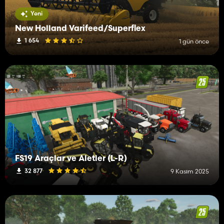
Yeni
New Holland Varifeed/Superflex
1 654
1 gün önce
FS19 Araçlar ve Aletler (L-R)
32 877
9 Kasım 2025