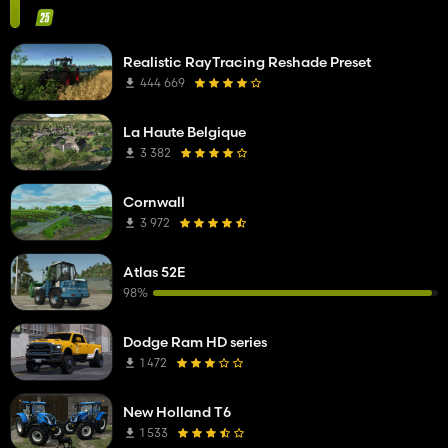
Realistic RayTracing Reshade Preset
444 669
La Haute Belgique
3 382
Cornwall
3 972
Atlas 52E
98%
Dodge Ram HD series
1 472
New Holland T6
1 533