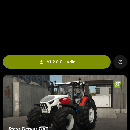
V1.2.0.0'i indir
Steyr Cervus CVT