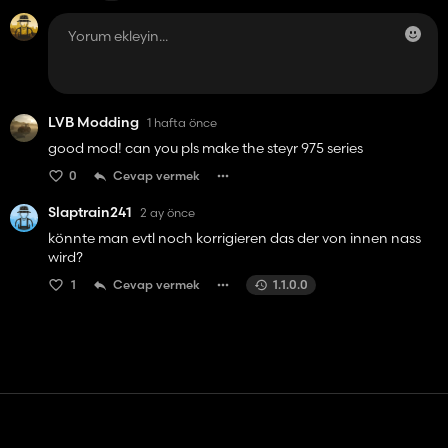
LVB Modding
1 hafta önce
good mod! can you pls make the steyr 975 series
0
Cevap vermek
Slaptrain241
2 ay önce
könnte man evtl noch korrigieren das der von innen nass
wird?
1
Cevap vermek
1.1.0.0