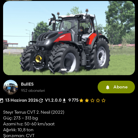
BullES
Abone
952 aboneleri
13 Haziran 2026
V1.2.0.0
9 775
Steyr Terrus CVT 2. Nesil (2022)
Güç: 273 – 313 bg
Azami hız: 50-60 km/saat
Ağırlık: 10,8 ton
Şanzıman: CVT