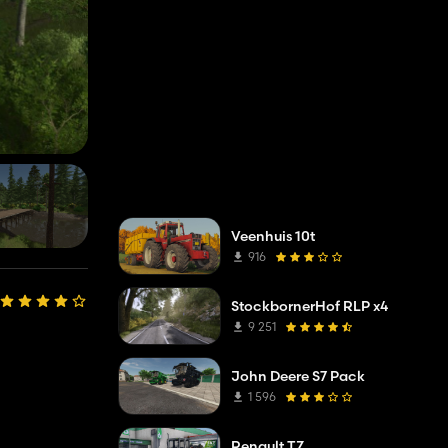
Veenhuis 10t
916
StockbornerHof RLP x4
9 251
John Deere S7 Pack
1 596
Renault TZ