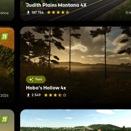
Judith Plains Montana 4X
187 756
 önce
11 
Yeni
Hobo's Hollow 4x
2 549
 2026