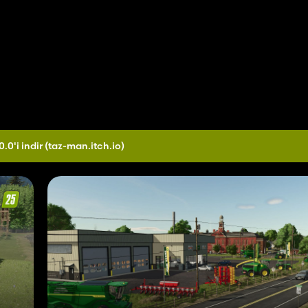
0.0'i indir
(taz-man.itch.io)