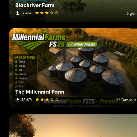
Blackriver Farm
17 487
6 gün
The Millennial Farm
37 374
22 Temmuz