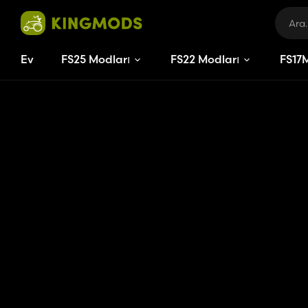
Ev
FS25 Modları
FS22 Modları
FS
17