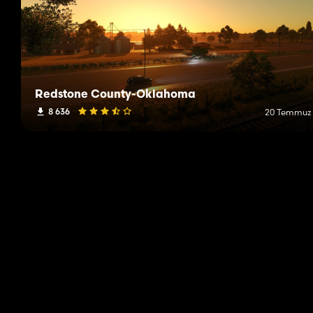
Redstone County-Oklahoma
8 636
20 Temmuz