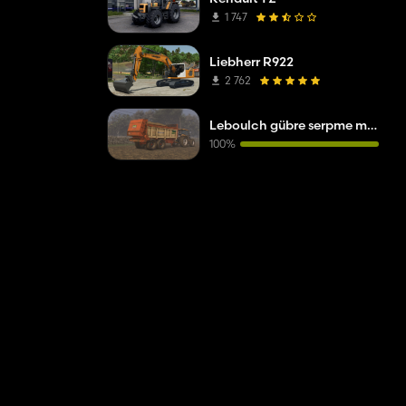
1 747
Liebherr R922
2 762
Leboulch gübre serpme makinesi
100%