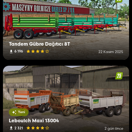
Tandem Gübre Dağıtıcı 8T
6 196
22 Kasım 2025
Yeni
Leboulch Maxi 13004
2 321
2 gün önce