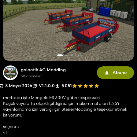
galactik AG Modding
Abone
58 aboneleri
8 Mayıs 2026
V1.1.0.0
5 051
merhaba işte Mengele ES 300V gübre dispenseri
Küçük veya orta ölçekli çiftliğiniz için mükemmel olan fs25'i
yayınlamama izin verdiği için SteirerModding'e teşekkür etmek
istiyorum.
seçenek:
4T