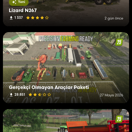
Yeni
Lizard N267
1 337
2 gün önce
Gerçekçi Olmayan Araçlar Paketi
28 851
27 Mayıs 2026