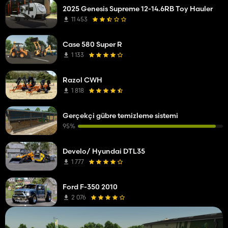
2025 Genesis Supreme 12-14.6RB Toy Hauler
11 453
Case 580 Super R
1 133
Razol CWH
1 818
Gerçekçi gübre temizleme sistemi
95%
Develo/ Hyundai DTL35
1 777
Ford F-350 2010
2 076