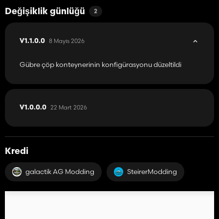
Değişiklik günlüğü
2
8 Mayıs 2026
V1.1.0.0
Gübre çöp konteynerinin konfigürasyonu düzeltildi
22 Mart 2026
V1.0.0.0
Kredi
galactik AG Modding
SteirerModding