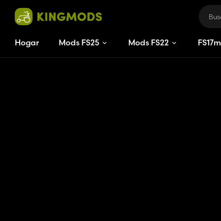
Hogar
Mods FS25
Mods FS22
FS
17
m