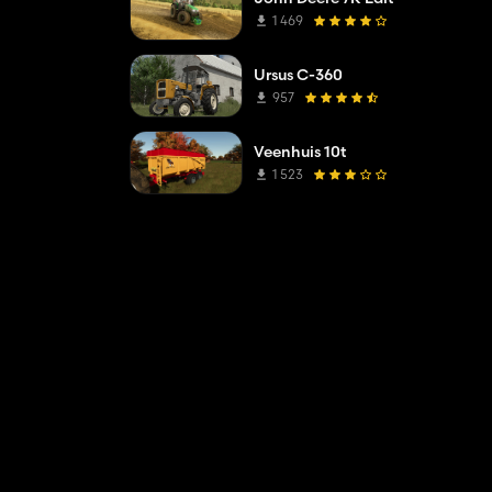
1 469
Ursus C-360
957
Veenhuis 10t
1 523