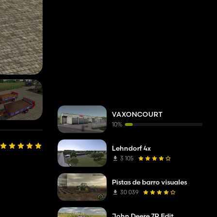
VAXONCOURT
10%
Lehndorf 4x
3 105
Pistas de barro visuales
30 039
John Deere 7R Edit