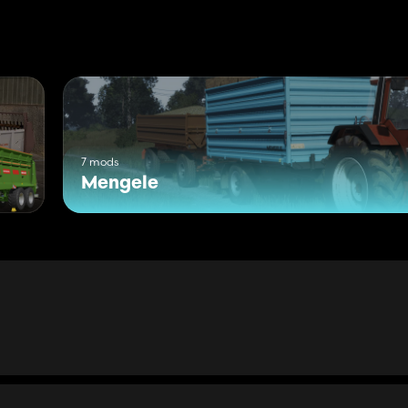
7 mods
Mengele