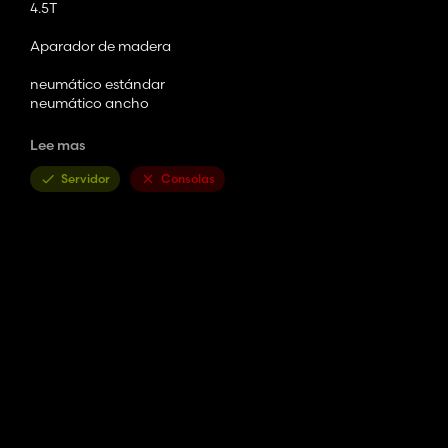
4.5T
Aparador de madera
neumático estándar
neumático ancho
relleno:
Lee mas
estiércol
abono
Servidor
Consolas