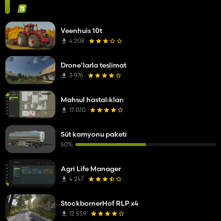
Veenhuis 10t
4 208
Drone'larla teslimat
3 976
Mahsul hastalıkları
17 070
Süt kamyonu paketi
50%
Agri Life Manager
4 247
StockbornerHof RLP x4
12 559