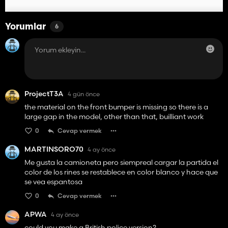
Yorumlar
6
ProjectT3A
4 gün önce
the material on the front bumper is missing so there is a
large gap in the model, other than that, builliant work
0
Cevap vermek
MARTINSORO70
4 ay önce
Me gusta la camioneta pero siempreal cargar la partida el
color de los rines se restablece en color blanco y hace que
se vea espantosa
0
Cevap vermek
APWA
4 ay önce
could you make a British police version?