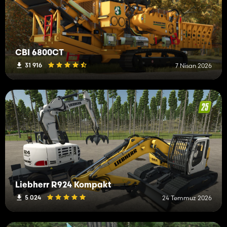
CBI 6800CT
31 916
7 Nisan 2026
Liebherr R924 Kompakt
5 024
24 Temmuz 2026