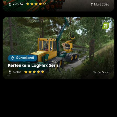
20 073
31 Mart 2026
Güncellendi
Kertenkele LogFlex Serisi
3 808
1 gün önce