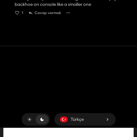
backhoe on console like a smaller one
1
Cevap vermek
Temas etmek
Yardım
Hizmet Şartları
Gizlilik Politikası
Çerezleri yönet
Türkçe