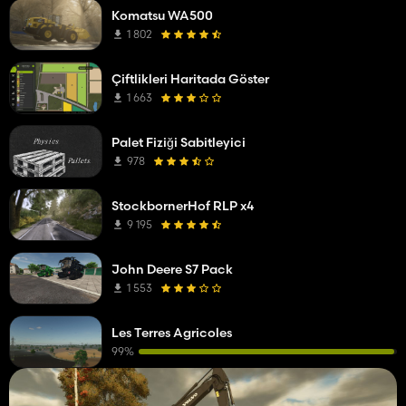
Komatsu WA500
1 802
Çiftlikleri Haritada Göster
1 663
Palet Fiziği Sabitleyici
978
StockbornerHof RLP x4
9 195
John Deere S7 Pack
1 553
Les Terres Agricoles
99%