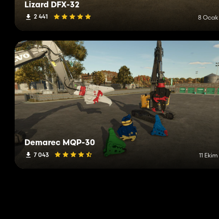
Lizard DFX-32
2 441
8 Ocak
Demarec MQP-30
7 043
11 Ekim