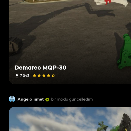
Demarec MQP-30
7 043
Angelo_smet
bir modu güncelledim