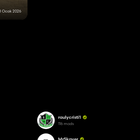
8 Ocak 2026
raulycristi1
116 mods
MrSkayer