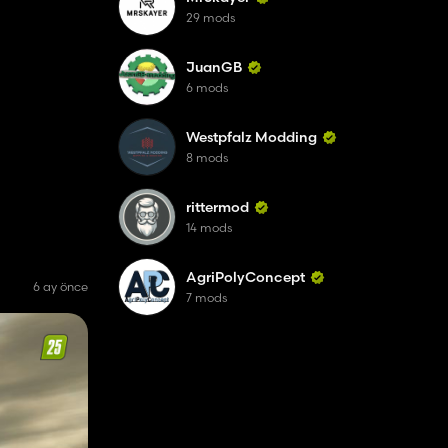
29 mods
JuanGB
6 mods
Westpfalz Modding
8 mods
rittermod
14 mods
AgriPolyConcept
6 ay önce
7 mods