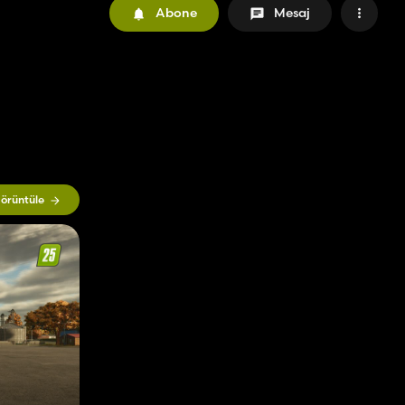
Abone
Mesaj
örüntüle