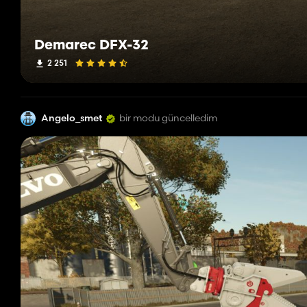
Demarec DFX-32
2 251
Angelo_smet
bir modu güncelledim