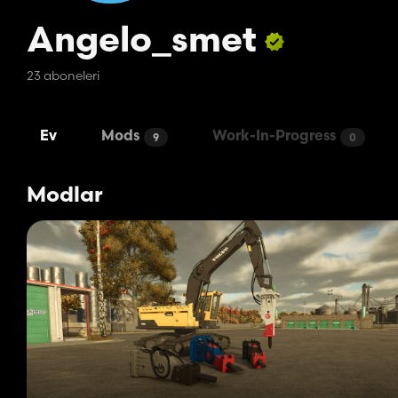
Angelo_smet
23 aboneleri
Ev
Mods
Work-In-Progress
9
0
Modlar