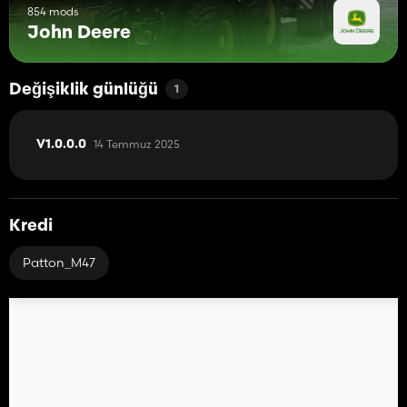
854 mods
John Deere
Değişiklik günlüğü
1
14 Temmuz 2025
V1.0.0.0
Kredi
Patton_M47