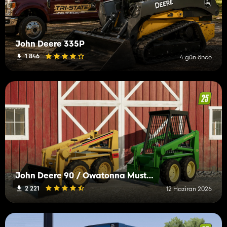
John Deere 335P
1 846
4 gün önce
John Deere 90 / Owatonna Mustang 320
2 221
12 Haziran 2026