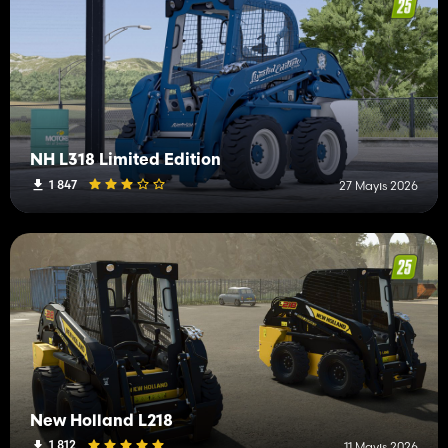
NH L318 Limited Edition
1 847
27 Mayıs 2026
New Holland L218
1 812
11 Mayıs 2026