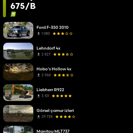
675/B
Ford F-350 2010
1 080
Lehndorf 4x
2 827
Hobo's Hollow 4x
2 968
Liebherr R922
3 101
Görsel çamur izleri
29 738
Manitou MLT737