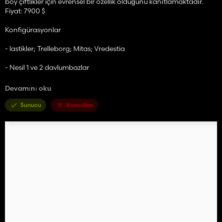
boy çiftlikler için evrensel bir özellik olduğunu kanıtlamaktadır.
Fiyat: 7900 $
Konfigürasyonlar
- lastikler; Trelleborg; Mitas; Vredestia
- Nesil 1 ve 2 davlumbazlar
- 100 pound ve 300 pound arka ağırlık
Devamını oku
- Windblock plastik
Sunucu
Konsollar
- Ön kapı
- Heck SMV