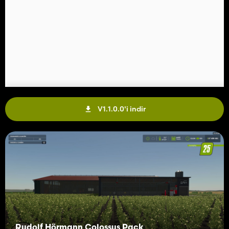
V1.1.0.0'i indir
Rudolf Hörmann Colossus Pack