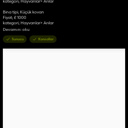
kategori; Hayvanlar> Arılar
Bina tipi; Küçük kovan
Fiyat; £ 1000
kategori; Hayvanlar> Arılar
Devamını oku
Bina tipi; Orta kovan
Fiyat; £ 2500
Sunucu
Konsollar
kategori; Hayvanlar> Arılar
Bina tipi; Büyük kovan
Fiyat; £ 8000
kategori; Hayvanlar> Arılar
Bina tipi; XL kovanı
Fiyat; £ 12000
kategori; Hayvanlar> Arılar
Bina tipi; Palet
Fiyat; £ 200
30 palete kadar yumurtlama
kategori; Hayvanlar> Arılar