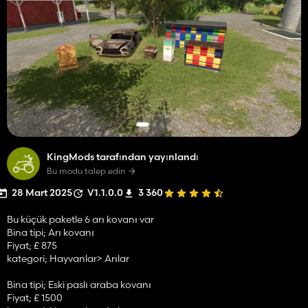
KingMods tarafından yayınlandı
Bu modu talep edin
28 Mart 2025
V1.1.0.0
3 360
Bu küçük paketle 6 arı kovanı var
Bina tipi; Arı kovanı
Fiyat; £ 875
kategori; Hayvanlar> Arılar
Bina tipi; Eski paslı araba kovanı
Fiyat; £ 1500