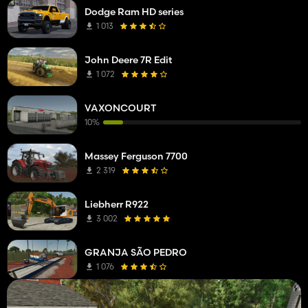
Dodge Ram HD series
1 013
John Deere 7R Edit
1 072
VAXONCOURT
10%
Massey Ferguson 7700
2 319
Liebherr R922
3 002
GRANJA SÃO PEDRO
1 076