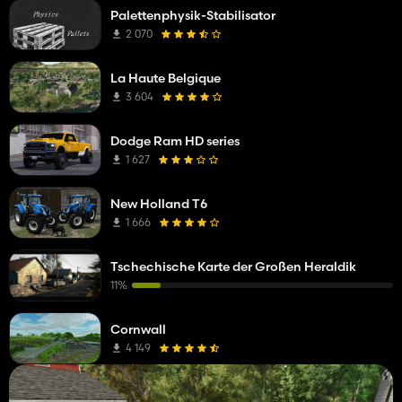
Palettenphysik-Stabilisator
2 070
La Haute Belgique
3 604
Dodge Ram HD series
1 627
New Holland T6
1 666
Tschechische Karte der Großen Heraldik
11%
Cornwall
4 149