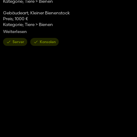
Kategorie; Tiere > Bienen
Gebäudeart; Kleiner Bienenstock
Preis; 1000 €
Kategorie; Tiere > Bienen
Weiterlesen
Gebäudetyp; Mittlerer Bienenstock
Preis; 2500 €
Server
Konsolen
Kategorie; Tiere > Bienen
Gebäudetyp; Großer Bienenstock
Preis; 8000 €
Kategorie; Tiere > Bienen
Gebäudetyp; XL Bienenstock
Preis; 12000 €
Kategorie; Tiere > Bienen
Gebäudetyp; Palettenbrutkasten
Preis; 200 €
laichen bis zu 30 Paletten
Kategorie; Tiere > Bienen