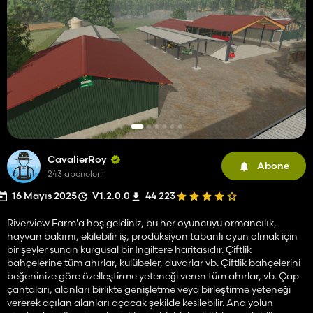
CavalierRoy
Abone
243 aboneleri
16 Mayıs 2025
V1.2.0.0
44 223
Riverview Farm'a hoş geldiniz, bu her oyuncuyu ormancılık,
hayvan bakımı, ekilebilir iş, prodüksiyon tabanlı oyun olmak için
bir şeyler sunan kurgusal bir İngiltere haritasıdır. Çiftlik
bahçelerine tüm ahırlar, kulübeler, duvarlar vb. Çiftlik bahçelerini
beğeninize göre özelleştirme yeteneği veren tüm ahırlar, vb. Çap
çantaları, alanları birlikte genişletme veya birleştirme yeteneği
vererek açılan alanları açacak şekilde kesilebilir. Ana yolun