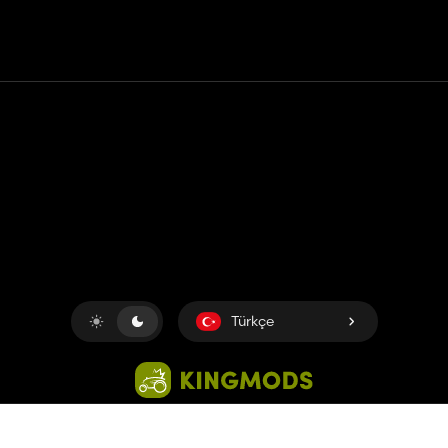
Temas etmek
Yardım
Hizmet Şartları
Gizlilik Politikası
Çerezleri yönet
Türkçe
Copyright © 2018-2026
King UP SAS
. Her hakkı saklıdır.