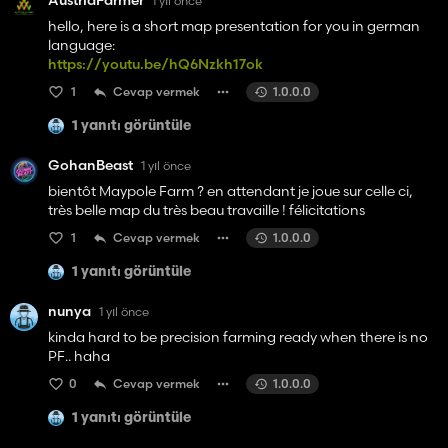
AustriaFarmer
1 yıl önce
hello, here is a short map presentation for you in german
language:
https://youtu.be/hQ6Nzkh17ok
1
Cevap vermek
1.0.0.0
1 yanıtı görüntüle
GohanBeast
1 yıl önce
bientôt Maypole Farm ? en attendant je joue sur celle ci,
très belle map du très beau travaille ! félicitations
1
Cevap vermek
1.0.0.0
1 yanıtı görüntüle
nunya
1 yıl önce
kinda hard to be precision farming ready when there is no
PF.. haha
0
Cevap vermek
1.0.0.0
1 yanıtı görüntüle