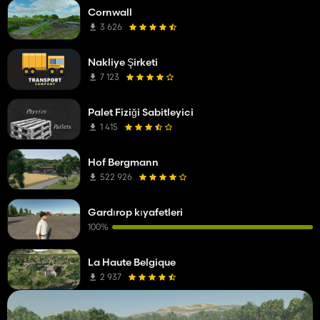
Cornwall
3 626
Nakliye Şirketi
7 123
Palet Fiziği Sabitleyici
1 415
Hof Bergmann
522 926
Gardırop kıyafetleri
100%
La Haute Belgique
2 937