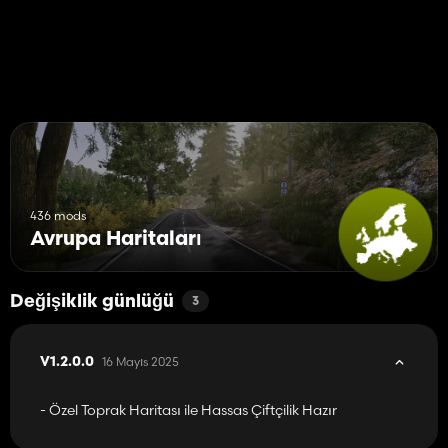
sürdürülebilir bir çiftlik olmak istiyorsanız ihtiyacınız olan şeyleri
üretebilirsiniz.
- 3 çiftlikte, meralarına girmeniz gerekirse, çoğu kalemde
fonksiyonel kapılara sahip özel hayvan otlakları vardır.
- Özel bir mera yapıyorsanız, daha büyük kapasitelere ve kapılar
yerleştirme yeteneğine izin vermek için modifiye edilmiş hayvan
kalemleri.
- Forester'ı meşgul etmek için 23.000'den fazla ağaç.
- Kasırga dahil tüm temel oyun görevleri mevcuttur.
- Yohgurt, hamur, soya sütü ve daha fazlası gibi yeni yapımlar.
- Tüm ormancılık alanı FS25 standartlarına yükseldi.
436 mods
Avrupa Haritaları
Değişiklik günlüğü
3
16 Mayıs 2025
V1.2.0.0
- Özel Toprak Haritası ile Hassas Çiftçilik Hazır