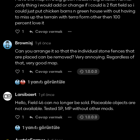
,only thing i would add or change if i could is 2 flat field so i
could just put chicken barns n green house with out having
to miss up the terrain with terra form other then 100
percent love it
1
Cevap vermek
Brownisj
1 yıl önce
Can you arrange it so that the individual stone fences that
are placed can be removed? Very annoying. Regardless of
that, very good map.
1
Cevap vermek
1.0.0.0
1 yanıtı görüntüle
Larsibaert
1 yıl önce
Hello, Field 46 can no longer be sold. Placeable objects are
not available. Tested SP, MP without other mods.
1
Cevap vermek
1.0.0.0
1 yanıtı görüntüle