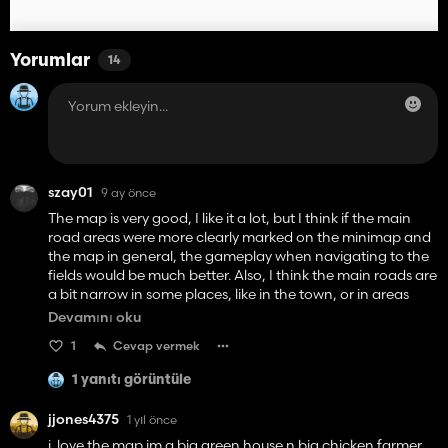
Yorumlar
14
szay01
9 ay önce
The map is very good, I like it a lot, but I think if the main
road areas were more clearly marked on the minimap and
the map in general, the gameplay when navigating to the
fields would be much better. Also, I think the main roads are
a bit narrow in some places, like in the town, or in areas
where when turning, you hit bushes, walls, and the bridge,
Devamını oku
which is somewhat narrow. When turning, large machines
1
Cevap vermek
or trailers crash and you can't get through. And if another
bridge were added further down to cross to other fields like
1 yanıtı görüntüle
21, 22, 24, 23, 19... If that could be changed, the map would
be perfect.
jjones4375
1 yıl önce
i love the map im a big green house n big chicken farmer