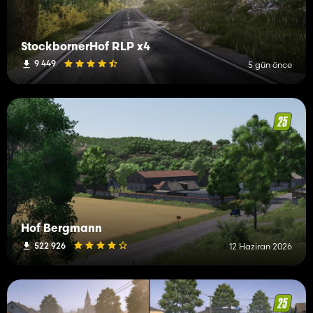
StockbornerHof RLP x4
9 449
5 gün önce
Hof Bergmann
522 926
12 Haziran 2026