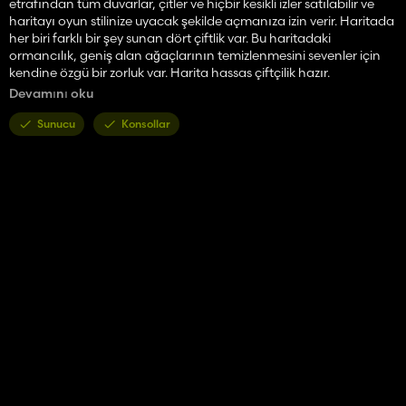
etrafından tüm duvarlar, çitler ve hiçbir kesikli izler satılabilir ve
haritayı oyun stilinize uyacak şekilde açmanıza izin verir. Haritada
her biri farklı bir şey sunan dört çiftlik var. Bu haritadaki
ormancılık, geniş alan ağaçlarının temizlenmesini sevenler için
kendine özgü bir zorluk var. Harita hassas çiftçilik hazır.
Devamını oku
- 47 alan.
- Yerleştirilen her temel oyun yapım binasından biri.
Sunucu
Konsollar
- Birçok ormancılık alanı, her biri orada benzersiz bir meydan
okuma sunuyor.
- Alanları birlikte genişletmenize veya katılmanıza veya araziyi
açmanıza olanak tanır.
- Haritanın etrafına yayılmış 4 çiftlik var.
- Fabrika malları da dahil olmak üzere tüm malların onlara
satılabilmesi için birden fazla satış noktası.
- Tohumlar için depolama tankları hem tohumlar hem de mineral
beslemesi birlikte tutulabilir.
- Hem sıvı gübre hem de herbisitin birlikte saklanmasına izin
vermek için modifiye edilmiş lifide depolama tankı.
- Hem satılan gübre hem de kireçte birlikte depolanmasına izin
vermek için satılan gübre depolama tankı.
- Kök mahsullerinin yanı sıra normal taneleri tutabilmek için
ayarlanmış tane silo.
- Ana çiftlikte bulunan çiftlik yapımları, böylece kendi kendine