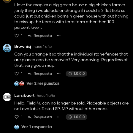
i love the map im a big green house n big chicken farmer
,only thing i would add or change if i could is 2 flat field so i
could just put chicken barns n green house with out having
to miss up the terrain with terra form other then 100
percent love it
1
Respuesta
Brownisj
hace 1 año
Can you arrange it so that the individual stone fences that
are placed can be removed? Very annoying. Regardless of
that, very good map.
1
Respuesta
1.0.0.0
Ver 2 respuestas
Larsibaert
hace 1 año
Hello, Field 46 can no longer be sold. Placeable objects are
not available. Tested SP, MP without other mods.
1
Respuesta
1.0.0.0
Ver 1 respuesta