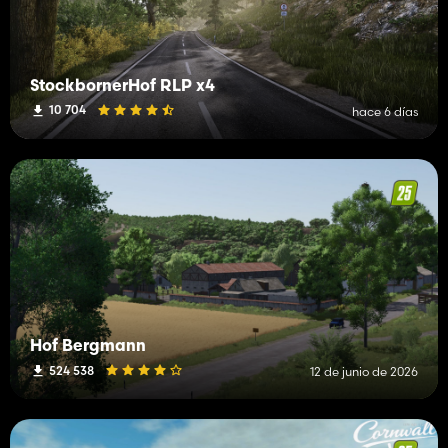
StockbornerHof RLP x4
10 704
hace 6 días
Hof Bergmann
524 538
12 de junio de 2026