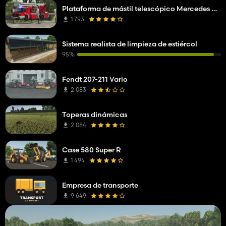
Plataforma de mástil telescópico Mercedes Benz Econic WISS
1 793
Sistema realista de limpieza de estiércol
95%
Fendt 207-211 Vario
2 083
Toperas dinámicas
2 084
Case 580 Super R
1 494
Empresa de transporte
9 649