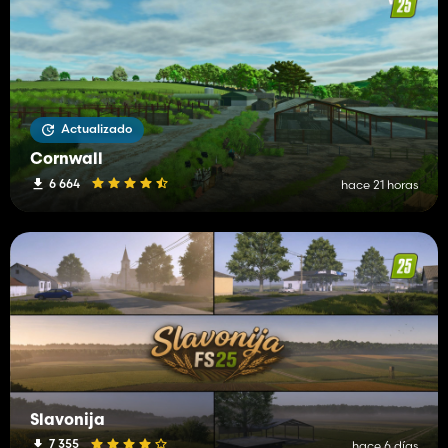
Actualizado
Cornwall
6 664
hace 21 horas
Slavonija
7 355
hace 6 días