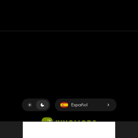
Contacto
Ayudar
Términos de servicio
Política de privacidad
Administrar cookies
Español
Copyright © 2018-2026
King UP SAS
. Reservados todos los