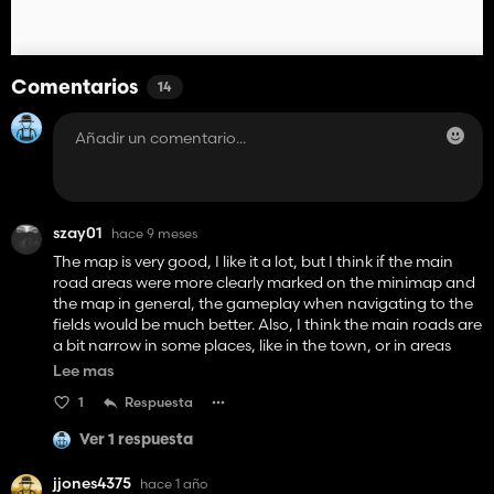
Comentarios
14
szay01
hace 9 meses
The map is very good, I like it a lot, but I think if the main
road areas were more clearly marked on the minimap and
the map in general, the gameplay when navigating to the
fields would be much better. Also, I think the main roads are
a bit narrow in some places, like in the town, or in areas
where when turning, you hit bushes, walls, and the bridge,
Lee mas
which is somewhat narrow. When turning, large machines
1
Respuesta
or trailers crash and you can't get through. And if another
bridge were added further down to cross to other fields like
Ver 1 respuesta
21, 22, 24, 23, 19... If that could be changed, the map would
be perfect.
jjones4375
hace 1 año