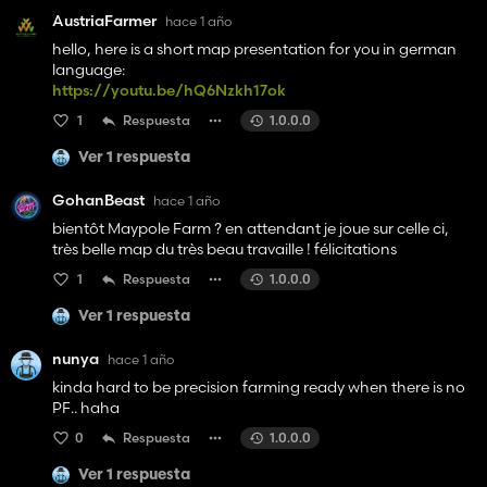
AustriaFarmer
hace 1 año
hello, here is a short map presentation for you in german
language:
https://youtu.be/hQ6Nzkh17ok
1
Respuesta
1.0.0.0
Ver 1 respuesta
GohanBeast
hace 1 año
bientôt Maypole Farm ? en attendant je joue sur celle ci,
très belle map du très beau travaille ! félicitations
1
Respuesta
1.0.0.0
Ver 1 respuesta
nunya
hace 1 año
kinda hard to be precision farming ready when there is no
PF.. haha
0
Respuesta
1.0.0.0
Ver 1 respuesta