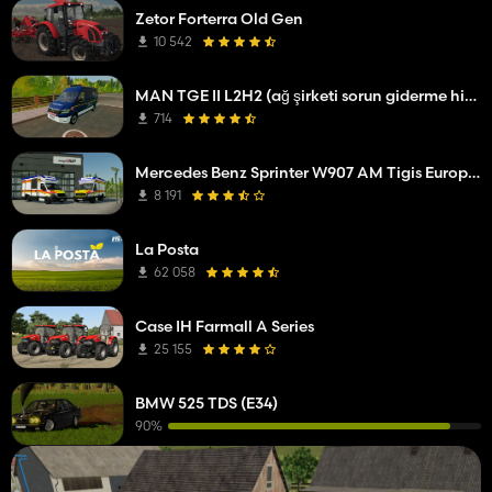
Zetor Forterra Old Gen
10 542
MAN TGE II L2H2 (ağ şirketi sorun giderme hizmeti)
714
Mercedes Benz Sprinter W907 AM Tigis Europa RTW
8 191
La Posta
62 058
Case IH Farmall A Series
25 155
BMW 525 TDS (E34)
90%