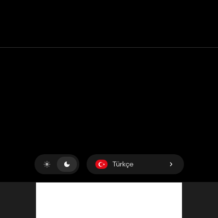
Temas etmek
Yardım
Hizmet Şartları
Gizlilik Politikası
Çerezleri yönet
Türkçe
Copyright © 2018-2026
King UP SAS
. Her hakkı saklıdır.