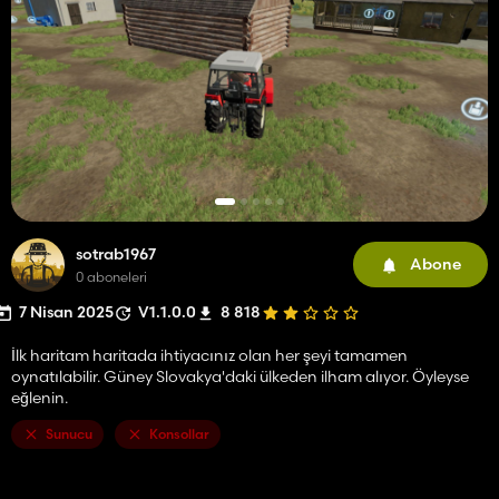
sotrab1967
Abone
0 aboneleri
7 Nisan 2025
V1.1.0.0
8 818
İlk haritam haritada ihtiyacınız olan her şeyi tamamen
oynatılabilir. Güney Slovakya'daki ülkeden ilham alıyor. Öyleyse
eğlenin.
Sunucu
Konsollar