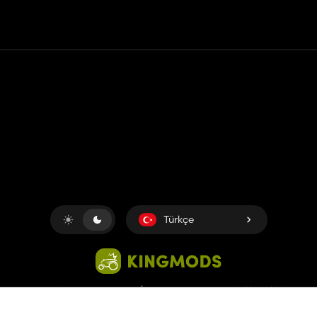
Temas etmek
Yardım
Hizmet Şartları
Gizlilik Politikası
Çerezleri yönet
Türkçe
Copyright © 2018-2026
King UP SAS
. Her hakkı saklıdır.