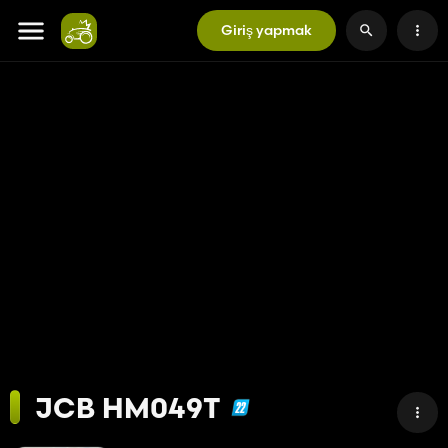
Giriş yapmak
JCB HM049T