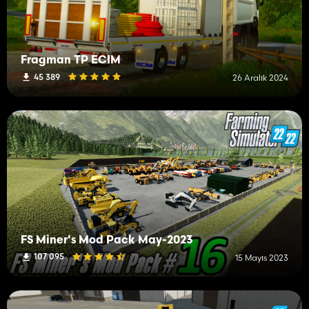
Fragman TP ECIM
45 389
26 Aralık 2024
FS Miner's Mod Pack May-2023
107 095
15 Mayıs 2023