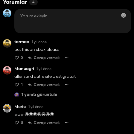
Yorumlar
4
tarmac
1 yıl önce
put this on xbox please
0
Cevap vermek
Manuagri
1 yıl önce
aller sur d autre site c est gratuit
1
Cevap vermek
1 yanıtı görüntüle
Meric
1 yıl önce
wow 🤩🤩🤩🤩🤩🤩🤩
3
Cevap vermek