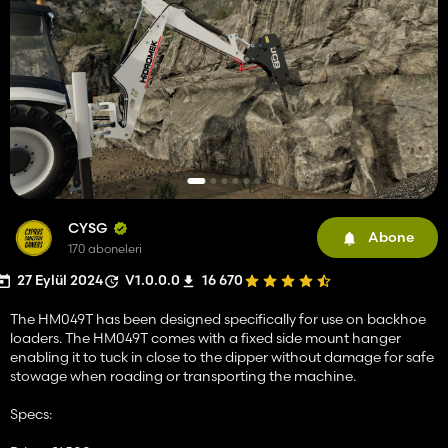
CYSG
Abone
170 aboneleri
27 Eylül 2024
V1.0.0.0
16 670
The HM049T has been designed specifically for use on backhoe
loaders. The HM049T comes with a fixed side mount hanger
enabling it to tuck in close to the dipper without damage for safe
stowage when roading or transporting the machine.
Specs: