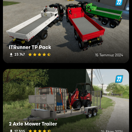
ITRunner TP Pack
23 747
15 Temmuz 2024
2 Axle Mower Trailer
17 305
24 Ekim 2024