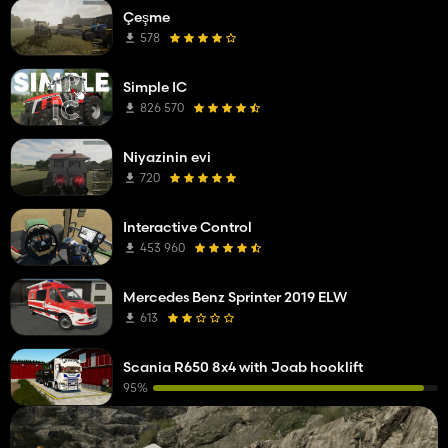
Çeşme
578
Simple IC
826 570
Niyazinin evi
720
Interactive Control
453 960
Mercedes Benz Sprinter 2019 ELW
613
Scania R650 8x4 with Joab hooklift
95%