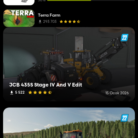
Biçerdöverler
1
Terra Farm
Pulluklar
1
293 703
Fragmanlar
1
Kültivatörler
1
JCB 435S Stage IV And V Edit
5 522
15 Ocak 2026