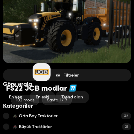
Filtreler
Göre sırala
FS22 JCB modlar
En yeni
En eski
Trend olan
102 mods
Sayfa 1 / 9
Kategoriler
Orta Boy Traktörler
32
Büyük Traktörler
21