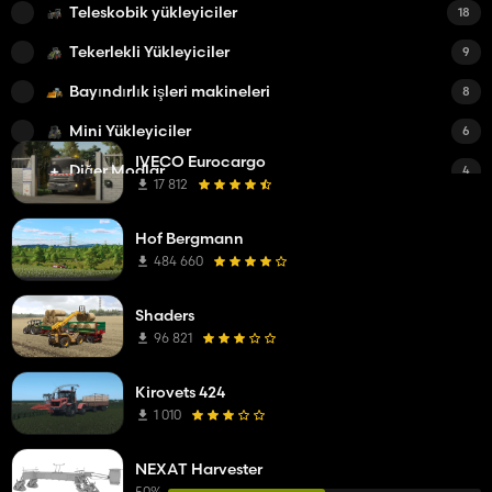
Teleskobik yükleyiciler
18
Tekerlekli Yükleyiciler
9
Bayındırlık işleri makineleri
8
Mini Yükleyiciler
6
IVECO Eurocargo
Diğer Modlar
4
17 812
Bayındırlık Araçları
3
Hof Bergmann
Tomruk Makinaları
3
484 660
Ağırlıklar
3
Shaders
Günlük Uygulamaları
2
96 821
Küçük Traktörler
2
Kirovets 424
Kamyonlar
1
1 010
Ön Yükleyiciler
1
NEXAT Harvester
Arabalar
1
50%