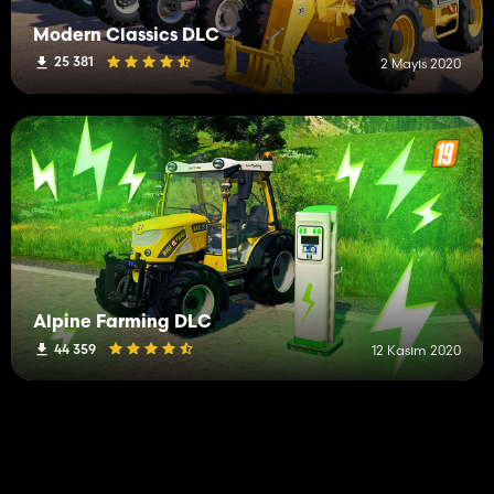
Modern Classics DLC
25 381
2 Mayıs 2020
Alpine Farming DLC
44 359
12 Kasım 2020