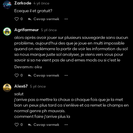
Zarkode
4 yıl önce
Eceque il et gratuit?
0
Cevap vermek
Agrifarmeur
5 yıl önce
alors après avoir jouer sur plusieurs sauvegarde sans aucun
problème, aujourd'hui des que je joue en multi impossible
quand on redémarre la partir de voir les information du sol
sa nous marque juste sol analyser, je viens vers vous pour
savoir si sa ne vient pas de und emes mods ou si c'est le
mods en question qui fait sa en attente de votre réponse
Devamını oku
passer un bon jeux.
0
Cevap vermek
Alex67
5 yıl önce
salut
j'arrive pas a mettre la chaux a chaque fois que je la met
ban un peux plus tard ca s'enlève et ca remet le champs en
normal genre ph mauvais.
comment faire j'arrive plus la
0
Cevap vermek