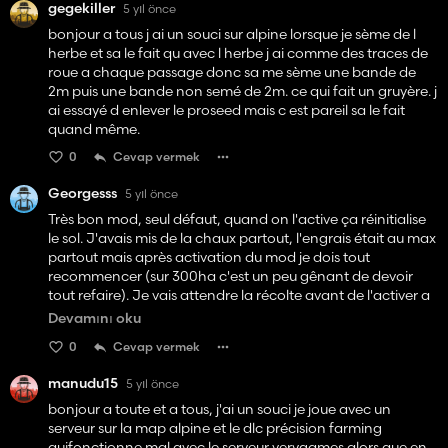
gegekiller
5 yıl önce
bonjour a tous j ai un souci sur alpine lorsque je sème de l
herbe et sa le fait qu avec l herbe j ai comme des traces de
roue a chaque passage donc sa me sème une bande de
2m puis une bande non semé de 2m. ce qui fait un gruyère. j
ai essayé d enlever le proseed mais c est pareil sa le fait
quand même.
0
Cevap vermek
Georgesss
5 yıl önce
Très bon mod, seul défaut, quand on l'active ça réinitialise
le sol. J'avais mis de la chaux partout, l'engrais était au max
partout mais après activation du mod je dois tout
recommencer (sur 300ha c'est un peu gênant de devoir
tout refaire). Je vais attendre la récolte avant de l'activer a
nouveau. J'aime beaucoup la coupure de tronçon
Devamını oku
automatique intégré au mod.
0
Cevap vermek
manudu15
5 yıl önce
bonjour a toute et a tous, j'ai un souci je joue avec un
serveur sur la map alpine et le dlc précision farming
quifonctionne mal avec le serveur verygames alors que en