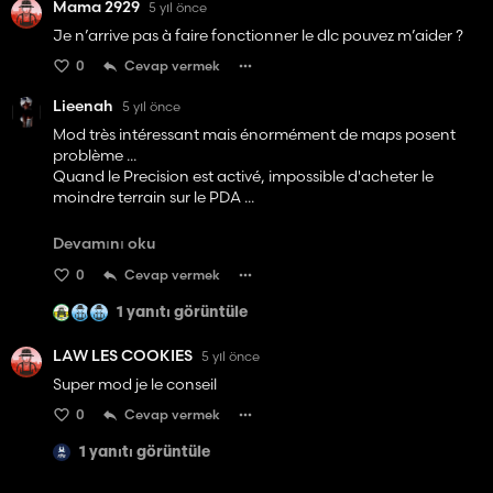
Mama 2929
5 yıl önce
Je n’arrive pas à faire fonctionner le dlc pouvez m’aider ?
0
Cevap vermek
Lieenah
5 yıl önce
Mod très intéressant mais énormément de maps posent
problème ...
Quand le Precision est activé, impossible d'acheter le
moindre terrain sur le PDA ...
Je plains les créateurs qui vont avoir un sacré taf pour tout
Devamını oku
adapter.
0
Cevap vermek
1 yanıtı görüntüle
LAW LES COOKIES
5 yıl önce
Super mod je le conseil
0
Cevap vermek
1 yanıtı görüntüle