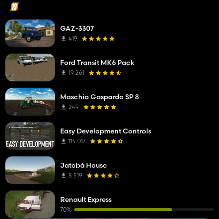
GAZ-3307
419
Ford Transit MK6 Pack
19 261
Maschio Gaspardo SP 8
249
Easy Development Controls
114 017
Jatobá House
8 519
Renault Express
70%