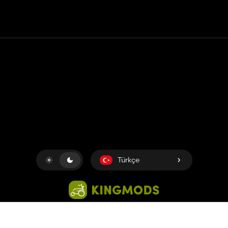
Temas etmek
Yardım
Hizmet Şartları
Gizlilik Politikası
Çerezleri yönet
Türkçe
Copyright © 2018-2026
King UP SAS
. Her hakkı saklıdır.