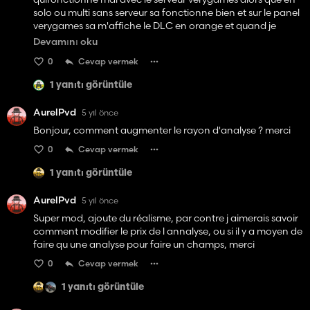
solo ou multi sans serveur sa fonctionne bien et sur le panel
verygames sa m'affiche le DLC en orange et quand je
clique dessus sa m'affiche ses 6 erreurs
Devamını oku
0
Cevap vermek
Type de fichier inconnu «SolMaps / alpine.grle»
Type de fichier inconnu »SolMaps / generic.grle«
1 yanıtı görüntüle
Type de fichier inconnu »SolMaps / mapDE.grle«
Type de fichier inconnu »SolMaps / mapSA.grle«
AurelPvd
5 yıl önce
Type de fichier inconnu «SolMaps / mapUS.grle»
Bonjour, comment augmenter le rayon d'analyse ? merci
Type de fichier inconnu 'groundMaps / ph_noise.grle'
0
Cevap vermek
comment on peut faire pour le faire fonctionner
normalement sans erreurs si on pouvait m'aider cela serait
1 yanıtı görüntüle
super sympa
AurelPvd
5 yıl önce
bon jeu a tous
Super mod, ajoute du réalisme, par contre j aimerais savoir
comment modifier le prix de l annalyse, ou si il y a moyen de
faire qu une analyse pour faire un champs, merci
0
Cevap vermek
1 yanıtı görüntüle