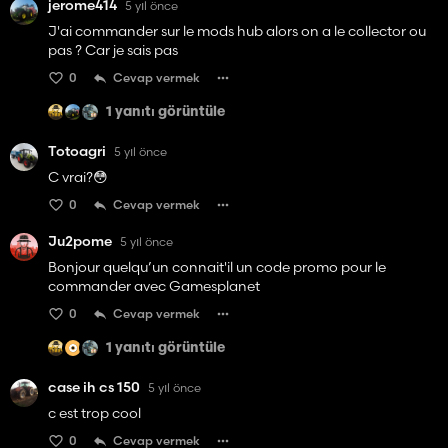
jerome414
5 yıl önce
J'ai commander sur le mods hub alors on a le collector ou
pas ? Car je sais pas
0
Cevap vermek
1 yanıtı görüntüle
Totoagri
5 yıl önce
C vrai?😳
0
Cevap vermek
Ju2pome
5 yıl önce
Bonjour quelqu’un connait'il un code promo pour le
commander avec Gamesplanet
0
Cevap vermek
1 yanıtı görüntüle
case ih cs 150
5 yıl önce
c est trop cool
0
Cevap vermek