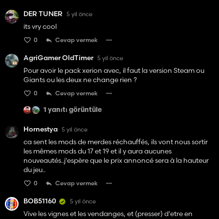
DER TUNER
5 yıl önce
its vry cool
0
Cevap vermek
AgriGamer OldTimer
5 yıl önce
Pour avoir le pack xerion avec, il faut la version Steam ou
Giants ou les deux ne change rien ?
0
Cevap vermek
1 yanıtı görüntüle
Hornestya
5 yıl önce
ca sent les mods de merdes réchauffés, ils vont nous sortir
les mêmes mods du 17 et 19 et il y aura aucunes
nouveautés..j'espère que le prix annoncé sera à la hauteur
du jeu..
0
Cevap vermek
BOB51160
5 yıl önce
Vive les vignes et les vendanges, et (presser) d'etre en