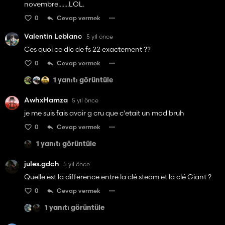
novembre.......LOL.
0
Cevap vermek
Valentin Leblanc
5 yıl önce
Ces quoi ce dlc de fs 22 exactement ??
0
Cevap vermek
1 yanıtı görüntüle
AwhxHamza
5 yıl önce
je me suis fais avoir g cru que c'etait un mod bruh
0
Cevap vermek
1 yanıtı görüntüle
jules.gdch
5 yıl önce
Quelle est la difference entre la clé steam et la clé Giant ?
0
Cevap vermek
1 yanıtı görüntüle