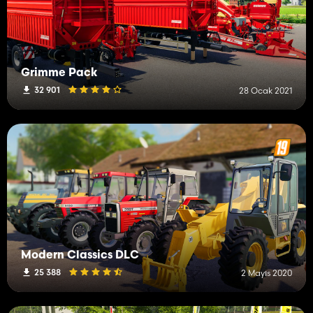
Grimme Pack
32 901
28 Ocak 2021
Modern Classics DLC
25 388
2 Mayıs 2020