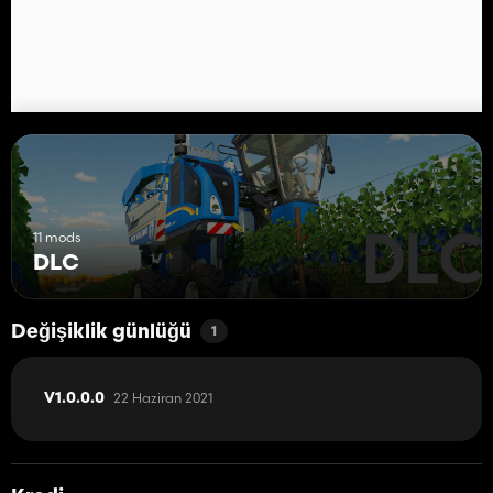
11 mods
DLC
Değişiklik günlüğü
1
22 Haziran 2021
V1.0.0.0