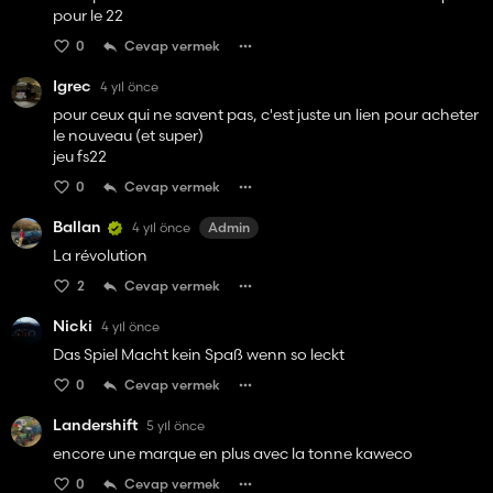
pour le 22
0
Cevap vermek
Igrec
4 yıl önce
pour ceux qui ne savent pas, c'est juste un lien pour acheter
le nouveau (et super)
jeu fs22
0
Cevap vermek
Ballan
4 yıl önce
Admin
La révolution
2
Cevap vermek
Nicki
4 yıl önce
Das Spiel Macht kein Spaß wenn so leckt
0
Cevap vermek
Landershift
5 yıl önce
encore une marque en plus avec la tonne kaweco
0
Cevap vermek