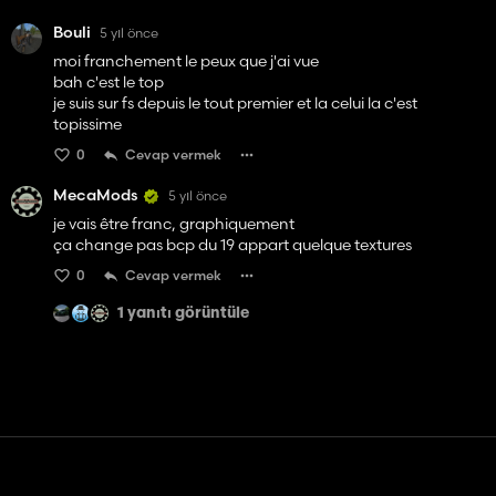
Bouli
5 yıl önce
moi franchement le peux que j'ai vue
bah c'est le top
je suis sur fs depuis le tout premier et la celui la c'est
topissime
0
Cevap vermek
MecaMods
5 yıl önce
je vais être franc, graphiquement
ça change pas bcp du 19 appart quelque textures
0
Cevap vermek
1 yanıtı görüntüle