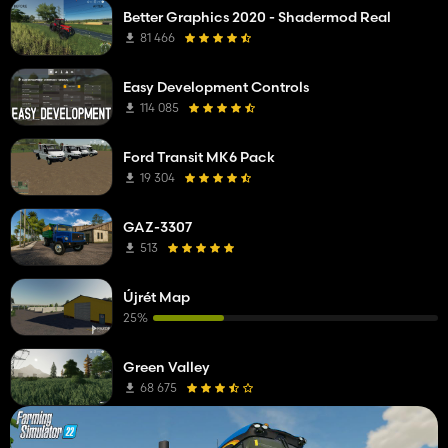
Better Graphics 2020 - Shadermod Real
81 466
Easy Development Controls
114 085
Ford Transit MK6 Pack
19 304
GAZ-3307
513
Újrét Map
25%
Green Valley
68 675