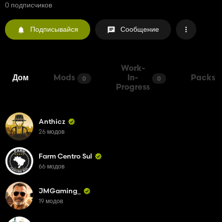
0 подписчиков
Подписывайся
Сообщение
Work-
Дом
Mods
In-
Packs
0
0
Progress
Anthicz
26 модов
Farm Centro Sul
66 модов
JMGaming_
19 модов