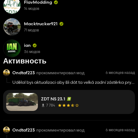
FlavModding
14 модов
Macktrucker921
71 модов
ian
36 модов
Активность
Ondtaf223
прокомментировал мод
6 месяцев назад
Udělal bys aktualizaci aby šli dát ta velká zadní zástěrka pryč
? :)
ZDT NS 23.1
7 784
Ondtaf223
прокомментировал мод
6 месяцев назад