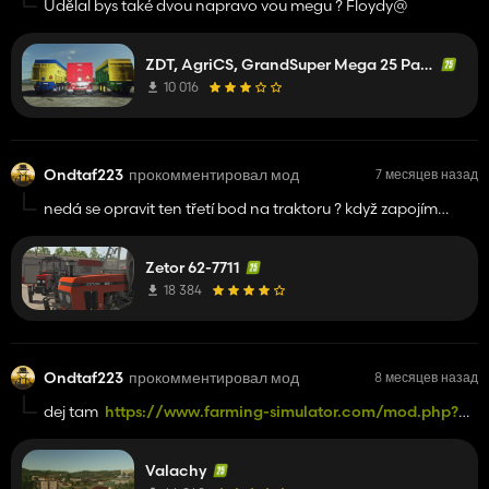
Udělal bys také dvou napravo vou megu ? Floydy@
ZDT, AgriCS, GrandSuper Mega 25 Pack
10 016
Ondtaf223
прокомментировал мод
7 месяцев назад
nedá se opravit ten třetí bod na traktoru ? když zapojím
podmítač tak tam není
Zetor 62-7711
18 384
Ondtaf223
прокомментировал мод
8 месяцев назад
dej tam
https://www.farming-simulator.com/mod.php?
mod_id=313306&title=fs2025
pls
@LorexModding
Valachy