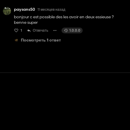
paysans50
11 месяцев назад
bonjour c est possible des les avoir en deux essieuse ?
benne super
1
Отвечать
1.0.0.0
Посмотреть 1 ответ
Контакт
Помощь
условия обслуживания
Политика конфиденциальности
Управление файлами cookie