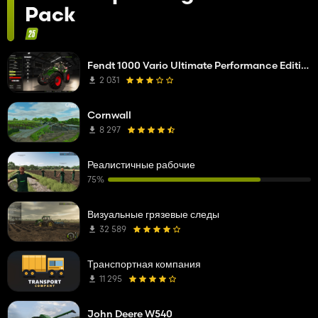
Pack
Fendt 1000 Vario Ultimate Performance Edition
2 031
Cornwall
8 297
Реалистичные рабочие
75%
Визуальные грязевые следы
32 589
Транспортная компания
11 295
John Deere W540