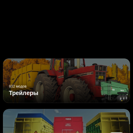
Шасси
Функции
Настраиваемая мощность тела: 25 000 /30 000 /35 000 литров
Многочисленные шасси и комбинации тела
Все детали полностью функциональны (если вы столкнетесь с
любыми проблемами, пожалуйста, свяжитесь со мной через
личное сообщение, и я исправим их)
✅ Наслаждайтесь модом!
832 модов
Трейлеры