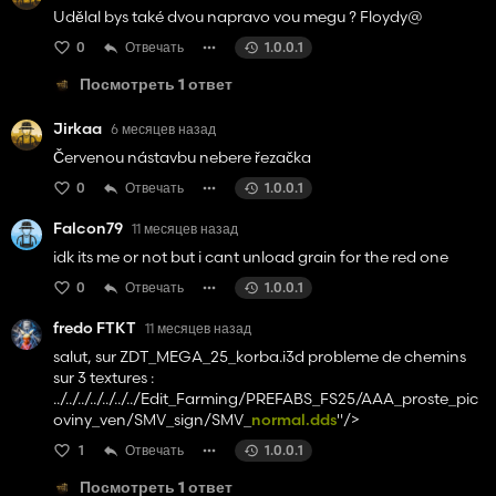
Udělal bys také dvou napravo vou megu ? Floydy@
0
Отвечать
1.0.0.1
Посмотреть 1 ответ
Jirkaa
6 месяцев назад
Červenou nástavbu nebere řezačka
0
Отвечать
1.0.0.1
Falcon79
11 месяцев назад
idk its me or not but i cant unload grain for the red one
0
Отвечать
1.0.0.1
fredo FTKT
11 месяцев назад
salut, sur ZDT_MEGA_25_korba.i3d probleme de chemins
sur 3 textures :
../../../../../../../Edit_Farming/PREFABS_FS25/AAA_proste_pic
oviny_ven/SMV_sign/SMV_
normal.dds
"/>
1
Отвечать
1.0.0.1
Посмотреть 1 ответ