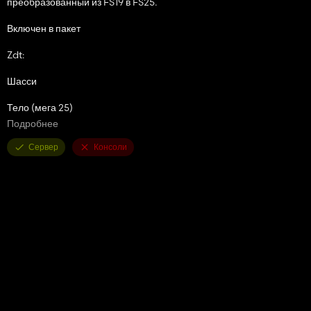
преобразованный из FS19 в FS25.
Включен в пакет
Zdt:
Шасси
Тело (мега 25)
Подробнее
Танк для суспензии (фекал)
Сервер
Консоли
Распределитель навоза (RM25)
АГРИКС:
Тело
Шасси
Grandsuper:
Тело