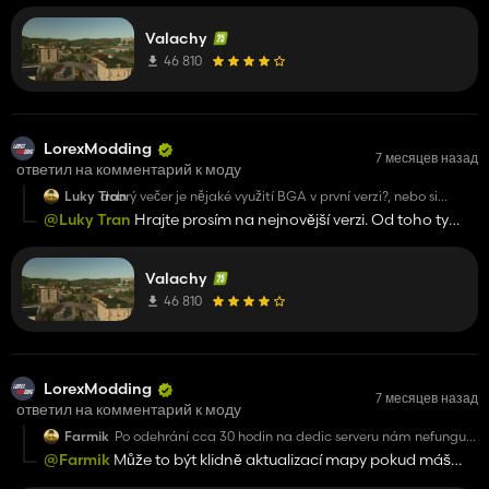
funkčnost na novém savu.
Valachy
46 810
LorexModding
7 месяцев назад
ответил на комментарий к моду
Luky Tran
dobrý večer je nějaké využití BGA v první verzi?, nebo si
musím stáhnout a hrát od znova nejnovější verzi, aby to bylo
@Luky Tran
Hrajte prosím na nejnovější verzi. Od toho ty
funkční.
opravy jsou. Nový save by neměl být vyžadován. 🙂
Valachy
46 810
LorexModding
7 месяцев назад
ответил на комментарий к моду
Farmik
Po odehrání cca 30 hodin na dedic serveru nám nefunguje
precision na poli číslo 20.. Nějaké rady proč?
@Farmik
Může to být klidně aktualizací mapy pokud máš
1.0.2.0. Jsme schopni zajistit funkčnost věcí v mapě, ale