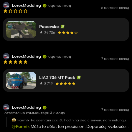
LorexModding
оценил мод
6 месяцев назад
Pacovsko
24 736
LorexModding
оценил мод
7 месяцев назад
LIAZ 706 MT Pack
8 749
LorexModding
7 месяцев назад
ответил на комментарий к моду
Farmik
Po odehrání cca 30 hodin na dedic serveru nám nefunguje
precision na poli číslo 20.. Nějaké rady proč?
@Farmik
Může to dělat ten precission. Doporučuji vyzkoušet