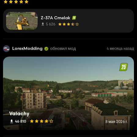
Z-37A Cmelak
5 626
LorexModding
обновил мод
4 месяца назад
Valachy
46 810
8 мая 2026 г.