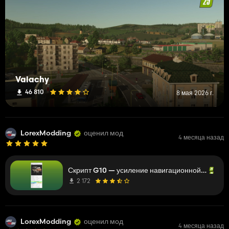
Valachy
46 810
8 мая 2026 г.
LorexModding
оценил мод
4 месяца назад
Скрипт G10 — усиление навигационной сетки животных. (Prefab)
2 172
LorexModding
оценил мод
4 месяца назад