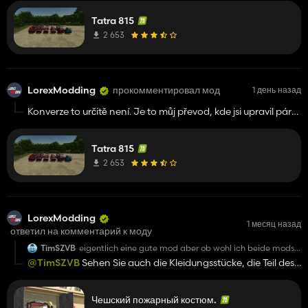
Tatra 815
2 653
LorexModding
прокомментировал мод
1 день назад
Konverze to určitě není. Je to můj převod, kde jsi upravil pár
parametrů. Nic proti ničemu. Jen nechápu, proč neoznačíš
původního autora Lukasina a mě, když sis vzal ty
Tatra 815
konfigurační polepy... Ty v původní verzi rozhodně nebyly :)
2 653
LorexModding
1 месяц назад
ответил на комментарий к моду
TimSZVB
eigentlich eine gute mod aber ob wohl ich beide mods
drinne habe auch die Feuerwehr uniform sehe ich die
@TimSZVB
Sehen Sie auch die Kleidungsstücke, die Teil des
kleidung trotzdem nicht
Wardrobe Clothing Addon sind?
Чешский пожарный костюм.