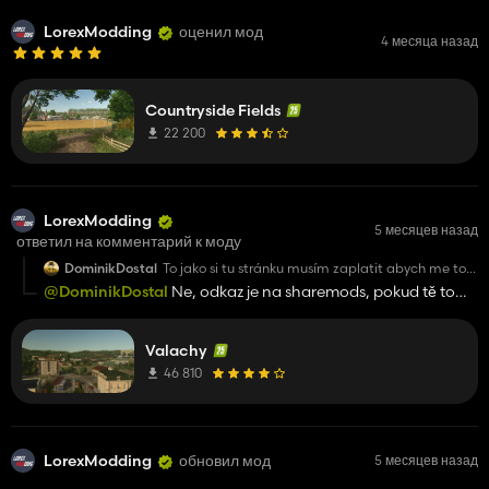
LorexModding
оценил мод
4 месяца назад
Countryside Fields
22 200
LorexModding
5 месяцев назад
ответил на комментарий к моду
DominikDostal
To jako si tu stránku musím zaplatit abych me to
slo stahnout? :D :D
@DominikDostal
Ne, odkaz je na sharemods, pokud tě to
https://www.dreamstime.com/royalty-free-
hází kamkoliv jinam, klikáš na reklamy.
stock-photo-zipped-folder-image16775325?
gad_source=5&gad_campaignid=20817286994&g
Myslim toto, to po me chce furt kartu vložit
Valachy
46 810
LorexModding
обновил мод
5 месяцев назад