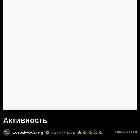
Активность
LorexModding
оценил мод
1 день назад