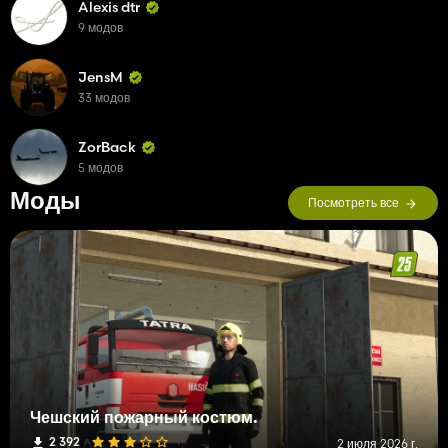
Alexis dtr
9 модов
JensM
33 модов
ZorBack
5 модов
Моды
Посмотреть все
Чешский пожарный костюм.
2 392
2 июля 2026 г.