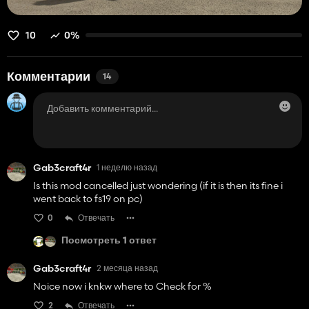
10
0%
Комментарии
14
Gab3craft4r
1 неделю назад
Is this mod cancelled just wondering (if it is then its fine i
went back to fs19 on pc)
0
Отвечать
Посмотреть 1 ответ
Gab3craft4r
2 месяца назад
Noice now i knkw where to Check for %
2
Отвечать