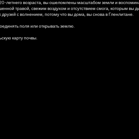
до 20-летнего возраста, вы ошеломлены масштабом земли и воспоми
ошенной травой, свежим воздухом и отсутствием смога, которым вы 
х друзей с волнением, потому что вы дома, вы снова в Гленлитане.
оединять поля или открывать землю.
ьскую карту почвы.
их торговых точках.
плеер.
андшафта.