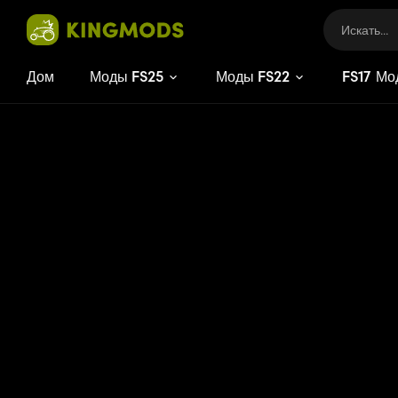
Дом
Моды FS25
Моды FS22
FS
17
Мо