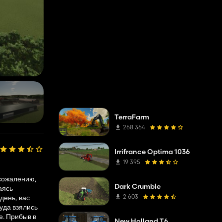
TerraFarm
268 364
Irrifrance Optima 1036
19 395
 сожалению,
Dark Crumble
аясь
2 603
день, вас
уда взялись
е. Прибыв в
New Holland T6