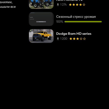
наниями,
1 274
дышали все
Сезонный стресс урожая
100%
Dodge Ram HD series
1 200