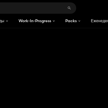
ды
Work-In-Progress
Packs
Еженедел