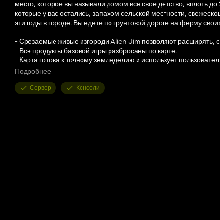
место, которое вы называли домом все свое детство, вплоть 
которые у вас остались, запахом сельской местности, свежеск
эти годы в городе. Вы едете по грунтовой дороге на ферму свои
- Срезаемые живые изгороди Alien Jim позволяют расширять, с
- Все продукты базовой игры разбросаны по карте.
- Карта готова к точному земледелию и использует пользовател
- По карте разбросаны лесные массивы.
Подробнее
- Все базовые игры и продукты DLC можно продавать в нескольк
- 108 полей всех форм и размеров.
Сервер
Консоли
- 5 ферм для любителей рассредоточиться или играть в мульти
- Множество вариантов рисования в инструменте рисования л
- ИИ скользит по основным грунтовым дорогам.