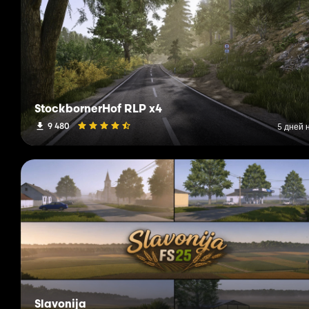
StockbornerHof RLP x4
9 480
5 дней 
Slavonija