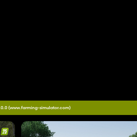
.0.0
(www.farming-simulator.com)