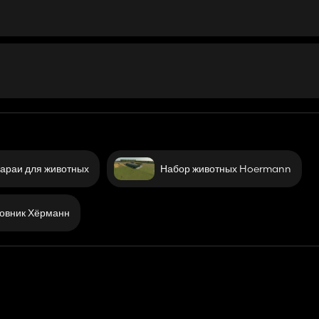
араи для животных
Набор животных Hoermann
овник Хёрманн