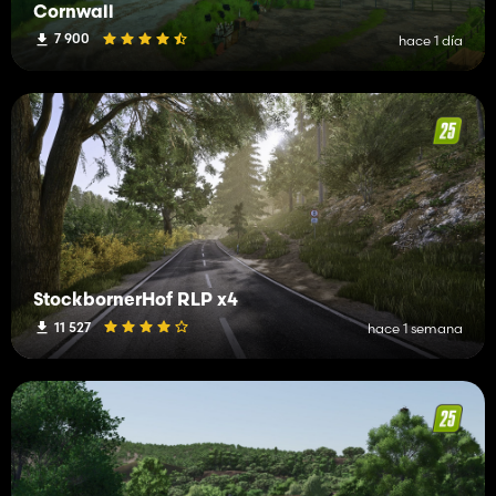
Cornwall
7 900
hace 1 día
StockbornerHof RLP x4
11 527
hace 1 semana