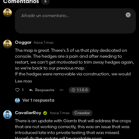
Comentarios
6
Ooggar
hace 1 mes
The map is great. There's 3 of us that play dedicated on
console. The hedges are a pain and after needing to
restart, we can't get motivated to trim away hedges again,
so we're back to our previous map.
If the hedges were removable via construction, we would
be there permanently I believe.
Lee mas
Love the map! That one thing is keeping us away.
1
Respuesta
1.1.0.0
Ver 1 respuesta
CavalierRoy
hace 1 mes
Creador
There is an update with Giants that will address the crops
that are not working correctly, this was an issue that was
introduced late into private testing that was missed.
Hopefully the update will be available soon.