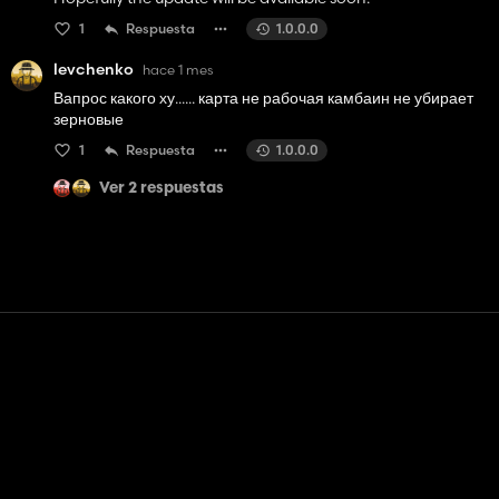
1
Respuesta
1.0.0.0
levchenko
hace 1 mes
Вапрос какого ху...... карта не рабочая камбаин не убирает
зерновые
1
Respuesta
1.0.0.0
Ver 2 respuestas
Contacto
Ayudar
Términos de servicio
Política de privacidad