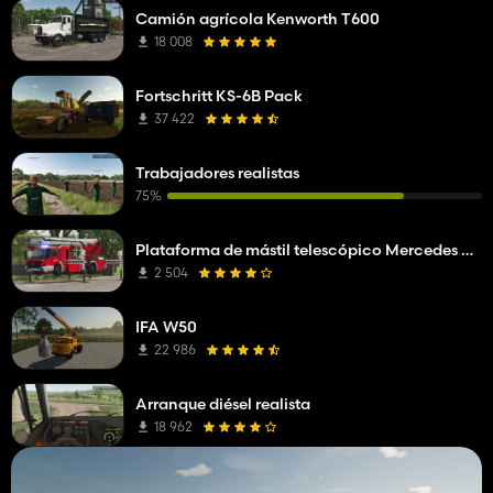
Camión agrícola Kenworth T600
18 008
Fortschritt KS-6B Pack
37 422
Trabajadores realistas
75%
Plataforma de mástil telescópico Mercedes Benz Econic WISS
2 504
IFA W50
22 986
Arranque diésel realista
18 962