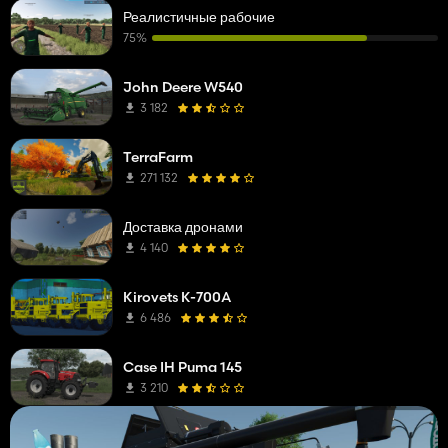
Реалистичные рабочие
75%
John Deere W540
3 182
TerraFarm
271 132
Доставка дронами
4 140
Kirovets K-700A
6 486
Case IH Puma 145
3 210