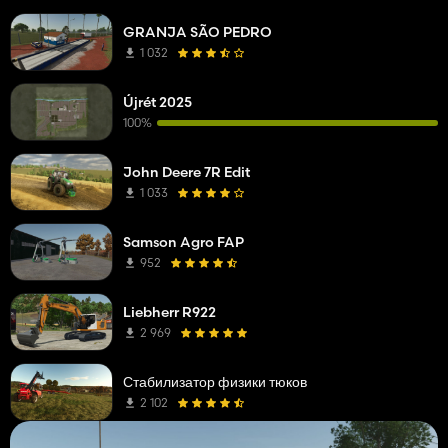
GRANJA SÃO PEDRO
1 032
Újrét 2025
100%
John Deere 7R Edit
1 033
Samson Agro FAP
952
Liebherr R922
2 969
Стабилизатор физики тюков
2 102