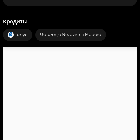
Кредиты
Udruzenje Nezavisnih Modera
xaryc