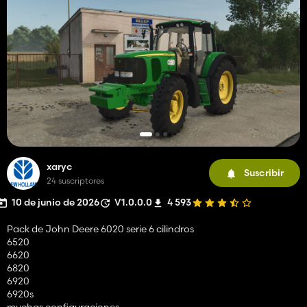
xaryc
Suscribir
24 suscriptores
10 de junio de 2026
V1.0.0.0
4 593
Pack de John Deere 6020 serie 6 cilindros
6520
6620
6820
6920
6920s
muchas configuraciones