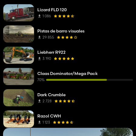
Lizard FLD 120
1 086
Pistas de barro visuales
29 855
Liebherr R922
3 190
Claas Dominator/Mega Pack
70%
Dark Crumble
2 728
Razol CWH
1 123