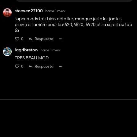
steeven22100
hace 1 mes
super mods très bien détailler, manque juste les jantes
pleine a l arrière pour le 6620,6820, 6920 et sa serait au top
👍️
0
Respuesta
lagribreton
hace 1 mes
TRES BEAU MOD
0
Respuesta
Contacto
Ayudar