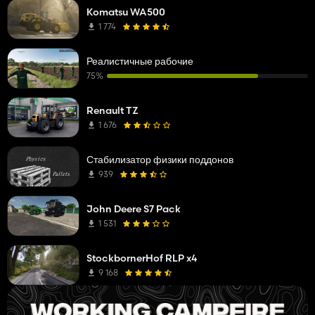
Komatsu WA500
1 774
Реалистичные рабочие
75%
Renault TZ
1 676
Стабилизатор физики поддонов
939
John Deere S7 Pack
1 531
StockbornerHof RLP x4
9 168