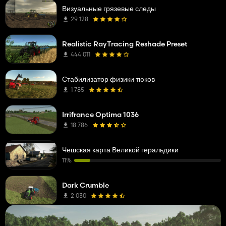
Визуальные грязевые следы
29 128
Realistic RayTracing Reshade Preset
444 011
Стабилизатор физики тюков
1 785
Irrifrance Optima 1036
18 786
Чешская карта Великой геральдики
11%
Dark Crumble
2 030