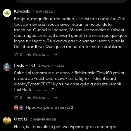
Kawaski
4 дня назад
Bonjour, magnifique réalisation, elle est très complète. J'ai
tout de même un soucis avec l'écran principal de la
machine. Quand je l'achète, l'écran est complet au niveau
des images. Ensuite, il devient gris et il ne reste que quelques
logos sur l'écran. Je n'arrive pas à changer l'écran avec le
DashboardLive. Quelqu'un rencontre le même problème
0
Отвечать
fredo FTKT
2 недели назад
Salut, j'ai remarqué que dans le fichier axialFlow150.xml au
niveau du <dashboardLive> sur la ligne " <dashboard
displayType="TEXT" il y a une case qui n'a pas été rempli :
textMask="..................."
0
Отвечать
Просмотреть ответы 2
Gtx512
2 недели назад
Hello, is it possible to get two types of grain discharge