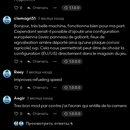
Super travail, merci pour le partage (je mets les 5 étoiles).
0
Отвечать
1.1.0.0
clemagri51
3 месяца назад
Bonjour, très belle machine, fonctionne bien pour ma part.
Cependant serait-il possible d'ajouté une configuration
européenne (avec panneau de gabarit, feux de
signalisation arrière déporté ainsi qu'une plaque convoi
agricole) svp. Cela nous permettrait peut-être de choisir la
configuration (EU/US) directement dans le magasin du jeu.
4
Отвечать
1.0.0.0
Reey
3 месяца назад
Improves refueling speed
0
Отвечать
1.0.0.0
Aegir
3 месяца назад
Tres bon mod par contre j'ai l'ecran qui sintille de la camera
0
Отвечать
1.0.0.0
Просмотреть ответы 4