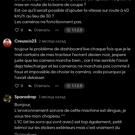
mise en route de la barre de coupe ?
Est-ce qu'il serait possible d'ajouter la vitesse sur route à 40
km/h au lieu de 30 ?
Les caméras ne fonctionnent pas.
0
Отвечать
1.1.2.0
Creusois23
2 месяца назад
toujour le problème de dashboard live chaque fois que je le
met certains de mes tracteur l'ecrant devien noir, jespere
juste que les camera marche bien , car il me semble l'avoir
deja telecharger et les cameras ne marchais pas comme il
faux et impossible de choisir la caméra, voila pourquoi je
l'avait delaisser.
0
Отвечать
1.1.2.0
Sparadrap
3 месяца назад
Bonjour,
L'environnement sonore de cette machine est dingue, je
vous tire mon chapeau ^^
L'IC (et les sons qui vont avec) est top également, petit
bémol sur les stickers extérieurs mais c'est vraiment du
détail.
Подробнее