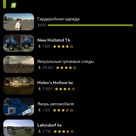
Гардеробная одежда
100%
New Holland T6
1 159
Визуальные грязевые следы
29 651
Hobo's Hollow 4x
2 859
Якорь автомобиля
1 125
Lehndorf 4x
2 716