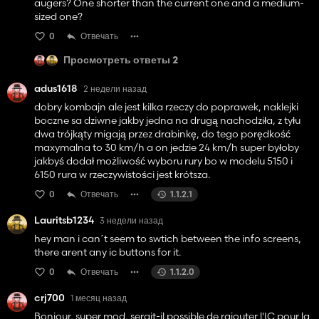
augers? One shorter than the current one and a medium-
sized one?
0
Отвечать
Просмотреть ответы 2
adus1618
2 недели назад
dobry kombajn ale jest kilka rzeczy do poprawek, naklejki
boczne sa dziwne jakby jedna na drugą nachodziła, z tyłu
dwa trójkąty migają przez drabinkę, do tego porędkość
maxymalna to 30 km/h a on jedzie 24 km/h super byłoby
jakbyś dodał możliwość wyboru rury bo w modelu 5150 i
6150 rura w rzeczywistości jest krótsza.
0
Отвечать
1.1.2.1
Lauritsb1234
3 недели назад
hey man i can´t seem to swtich between the info screens,
there arent any ic buttons for it.
0
Отвечать
1.1.2.0
crj700
1 месяц назад
Bonjour, super mod, serait-il possible de rajouter l'IC pour la