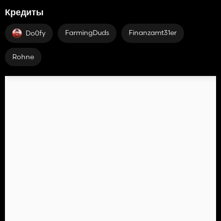
Кредиты
FarmingDuds
Finanzamt31er
Do0fy
Rohne