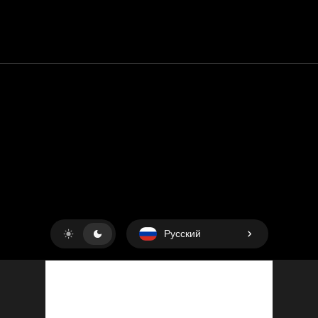
Контакт
Помощь
условия обслуживания
Политика конфиденциальности
Управление файлами cookie
Русский
Copyright © 2018-2026
King UP SAS
. Все права защищены.