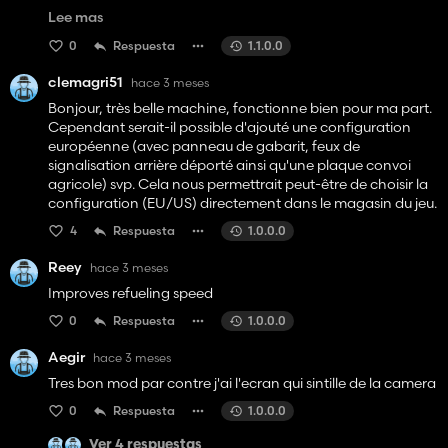
détail.
Lee mas
Super travail, merci pour le partage (je mets les 5 étoiles).
0
Respuesta
1.1.0.0
clemagri51
hace 3 meses
Bonjour, très belle machine, fonctionne bien pour ma part.
Cependant serait-il possible d'ajouté une configuration
européenne (avec panneau de gabarit, feux de
signalisation arrière déporté ainsi qu'une plaque convoi
agricole) svp. Cela nous permettrait peut-être de choisir la
configuration (EU/US) directement dans le magasin du jeu.
4
Respuesta
1.0.0.0
Reey
hace 3 meses
Improves refueling speed
0
Respuesta
1.0.0.0
Aegir
hace 3 meses
Tres bon mod par contre j'ai l'ecran qui sintille de la camera
0
Respuesta
1.0.0.0
Ver 4 respuestas