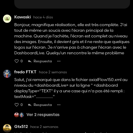
Kawaski
hace 4 días
Bonjour, magnifique réalisation, elle est très complète. J'ai
tout de même un soucis avec l'écran principal de la
machine. Quand je l'achète, l'écran est complet au niveau
des images. Ensuite, il devient gris et il ne reste que quelques
logos sur l'écran. Je n'arrive pas à changer l'écran avec le
DashboardLive. Quelqu'un rencontre le même problème
0
Respuesta
fredo FTKT
hace 2 semanas
Salut, j'ai remarqué que dans le fichier axialFlow150.xml au
niveau du <dashboardLive> sur la ligne " <dashboard
displayType="TEXT" il y a une case qui n'a pas été rempli :
textMask="..................."
0
Respuesta
Ver 2 respuestas
Gtx512
hace 2 semanas