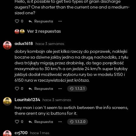
Hello, is it possible to get two types of grain discharge
augers? One shorter than the current one and a medium-
sized one?
0
Respuesta
Ver 2 respuestas
adus1618
hace 3 semanas
dobry kombajn ale jest kilka rzeczy do poprawek, naklejki
boczne sa dziwne jakby jedna na drugą nachodziła, z tyłu
dwa trójkąty migają przez drabinkę, do tego porędkość
maxymalna to 30 km/h a on jedzie 24 km/h super byłoby
jakbyś dodał możliwość wyboru rury bo w modelu 5150 i
6150 rura w rzeczywistości jest krótsza.
0
Respuesta
1.1.2.1
Lauritsb1234
hace 3 semanas
hey man i can´t seem to swtich between the info screens,
there arent any ic buttons for it.
0
Respuesta
1.1.2.0
crj700
hace 1 mes