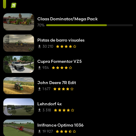
Claas Dominator/Mega Pack
70%
Pistas de barro visuales
30 210
Cupra Formentor VZ5
934
John Deere 7R Edit
1 677
Lehndorf 4x
3 318
Irrifrance Optima 1036
19 927