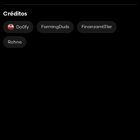
Créditos
FarmingDuds
Finanzamt31er
Do0fy
Rohne