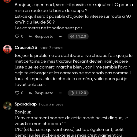
Bonjour, super mod, serait-il possible de rajouter l'IC pour la
mise en route de la barre de coupe ?
Est-ce qu'il serait possible d'ajouter la vitesse sur route à 40
km/h au lieu de 30 ?
Les caméras ne fonctionnent pas.
0
Respuesta
1.1.2.0
Creusois23
hace 2 meses
toujour le problème de dashboard live chaque fois que je le
met certains de mes tracteur l'ecrant devien noir, jespere
juste que les camera marche bien , car il me semble l'avoir
deja telecharger et les cameras ne marchais pas comme il
faux et impossible de choisir la caméra, voila pourquoi je
l'avait delaisser.
0
Respuesta
1.1.2.0
Sparadrap
hace 3 meses
Bonjour,
L'environnement sonore de cette machine est dingue, je
vous tire mon chapeau ^^
L'IC (et les sons qui vont avec) est top également, petit
bémol sur les stickers extérieurs mais c'est vraiment du