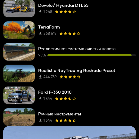
Develo/ Hyundai DTL35
1 268
TerraFarm
268 619
Реалистичная система очистки навоза
95%
Realistic RayTracing Reshade Preset
444 769
Ford F-350 2010
1 344
Ручные инструменты
1 344