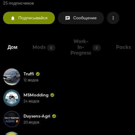
25 подписчиков
Подписывайся
Сообщение
Work-
Дом
Mods
In-
Packs
0
0
Progress
Truffi
12 модов
MSModding
24 модов
Duysens-Agri
20 модов