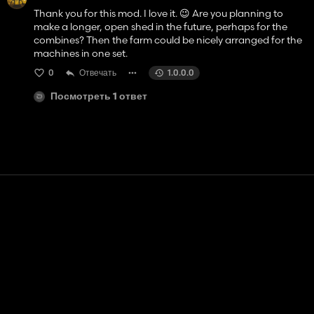
Thank you for this mod. I love it. 😉 Are you planning to
make a longer, open shed in the future, perhaps for the
combines? Then the farm could be nicely arranged for the
machines in one set.
0
Отвечать
1.0.0.0
Посмотреть 1 ответ
Контакт
Помощь
условия обслуживания
Политика конфиденциальности
Управление файлами cookie