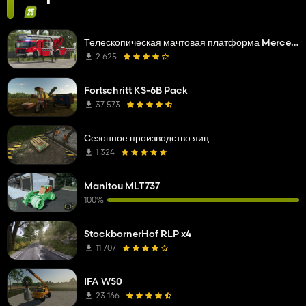
Телескопическая мачтовая платформа Mercedes Benz Econic WISS
2 625
Fortschritt KS-6B Pack
37 573
Сезонное производство яиц
1 324
Manitou MLT737
100%
StockbornerHof RLP x4
11 707
IFA W50
23 166