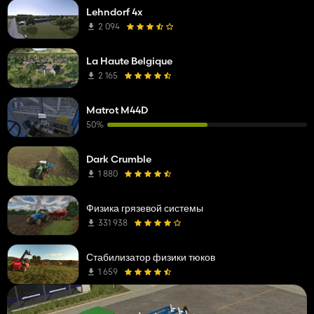
Lehndorf 4x
2 094
La Haute Belgique
2 165
Matrot M44D
50%
Dark Crumble
1 880
Физика грязевой системы
331 938
Стабилизатор физики тюков
1 659