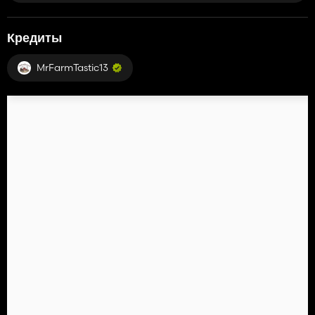
Кредиты
MrFarmTastic13