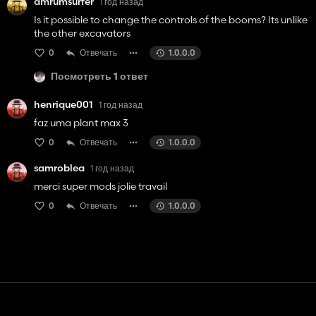
amrumsurfer
1 год назад
Is it possible to change the controls of the booms? Its unlike
the other excavators
0
Отвечать
1.0.0.0
Посмотреть 1 ответ
henrique001
1 год назад
faz uma plant max 3
0
Отвечать
1.0.0.0
samroblea
1 год назад
merci super mods jolie travail
0
Отвечать
1.0.0.0