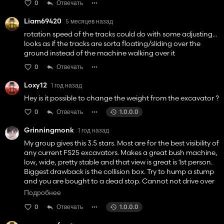
0
Отвечать
Liam69420
5 месяцев назад
rotation speed of the tracks could do with some adjusting...
looks as if the tracks are sorta floating/sliding over the
ground instead of the machine walking over it
0
Отвечать
Loxy12
1 год назад
Hey is it possible to change the weight from the excavator ?
0
Отвечать
1.0.0.0
Grinningmonk
1 год назад
My group gives this 3.5 stars. Most are for the best visibility of
any current FS25 excavators. Makes a great bush machine,
low, wide, pretty stable and that view is great is 1st person.
Biggest drawback is the collision box. Try to hump a stump
and you are bought to a dead stop. Cannot not drive over
small almost flush to the ground stumps, so that takes
Подробнее
getting used after using other machines. Otherwise, great
0
Отвечать
1.0.0.0
machine.