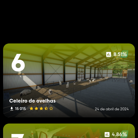
8.51%
6
Celeiro de ovelhas
15 015
24 de abril de 2024
4.86%