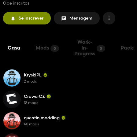
0 de inscritos
Se inscrever
Mensagem
Work-
Casa
Mods
In-
Packs
0
0
Progress
KryskiPL
2 mods
CrowerCZ
18 mods
quentin modding
40 mods