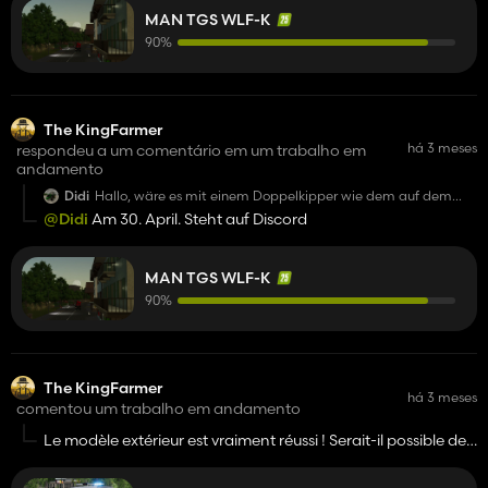
MAN TGS WLF-K
90%
The KingFarmer
há 3 meses
respondeu a um comentário em um trabalho em
andamento
Didi
Hallo, wäre es mit einem Doppelkipper wie dem auf dem
Modhub ausgestattet ?
@Didi
Am 30. April. Steht auf Discord
MAN TGS WLF-K
90%
The KingFarmer
há 3 meses
comentou um trabalho em andamento
Le modèle extérieur est vraiment réussi ! Serait-il possible de
le convertir pour FS25 ultérieurement ?