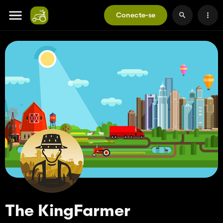
Conecte-se
The KingFarmer