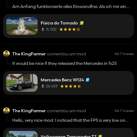
Am Anfang funktionierte alles Einwandfrei. Als ich mir ein
zweites Fahrzeug gekauft habe und es benutzt habe, ist
plötzlich die
Física do Tornado
Kamera steckengeblieben und konnte nichts mehr steuern.
Ich hatte keine andere Wahl, außer das ganze Spiel
14 002
ausschalten ohne
speichern. So finde ich diese Mod leider unspielbar.
The KingFarmer
comentou um mod
há 7 meses
It would be nice if they released the Mercedes in fs25
Mercedes Benz W124
26 459
The KingFarmer
comentou um mod
há 7 meses
Hello, very nice mod. I noticed that the FPS is very low on
weaker computers.
Volkswagen Transporter T7