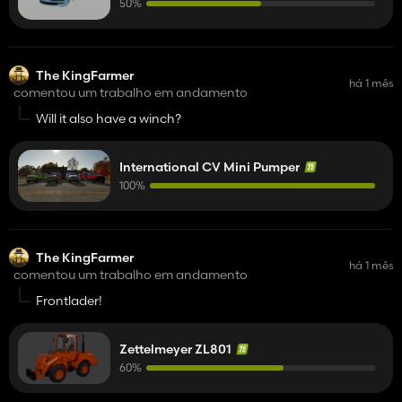
50%
The KingFarmer
há 1 mês
comentou um trabalho em andamento
Will it also have a winch?
International CV Mini Pumper
100%
The KingFarmer
há 1 mês
comentou um trabalho em andamento
Frontlader!
Zettelmeyer ZL801
60%