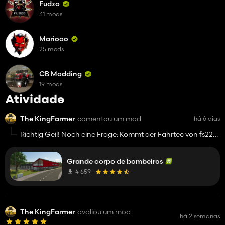
Fudzo
31 mods
Mariooo
25 mods
CB Modding
19 mods
Atividade
The KingFarmer
comentou um mod
há 6 dias
Richtig Geil! Noch eine Frage: Kommt der Fahrtec von fs22
wieder in fs25? Wäre ziemlich Nice
Grande corpo de bombeiros
4 659
The KingFarmer
avaliou um mod
há 2 semanas