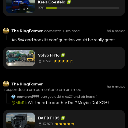
Kreis Coesfeld
15%
The KingFarmer
comentou um mod
há 6 meses
An 8x4 and hooklift configuration would be really great
Volvo FH16
11 516
The KingFarmer
há 6 meses
respondeu a um comentário em um mod
cameron1999
can you add a 6x2? and air horns :)
@Mid1k
Will there be another Daf? Maybe Daf XG+?
DAF XF 105
13 870