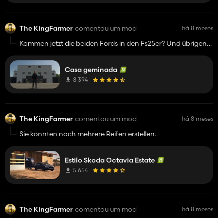
The KingFarmer
comentou um mod
há 8 meses
Kommen jetzt die beiden Fords in den Fs25er? Und übrigens:
das Gebäude hat schlechten FPS. Sonst gute Mod.
Casa geminada
8 394
The KingFarmer
comentou um mod
há 8 meses
Sie könnten noch mehrere Reifen erstellen.
Estilo Skoda Octavia Estate
5 654
The KingFarmer
comentou um mod
há 8 meses