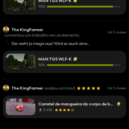
MAN TGS WLF-K
90%
The KingFarmer
há 3 meses
comentou um trabalho em andamento
Der sieht ja mega aus! Wird es auch eine
Berufsfeuerwehrbeklebung haben?
MAN TGS WLF-K
90%
The KingFarmer
avaliou um mod
há 3 meses
Carretel de mangueira do corpo de bombeiros
3 498