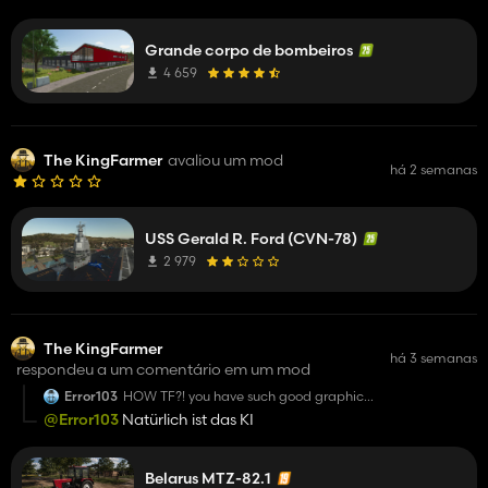
Grande corpo de bombeiros
4 659
The KingFarmer
avaliou um mod
há 2 semanas
USS Gerald R. Ford (CVN-78)
2 979
The KingFarmer
há 3 semanas
respondeu a um comentário em um mod
Error103
HOW TF?! you have such good graphic?!
Is this AI ?
@Error103
Natürlich ist das KI
Belarus MTZ-82.1