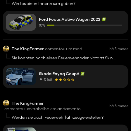
Wird es einen Innenraum geben?
Ford Focus Active Wagon 2022
10%
The KingFarmer
comentou um mod
há 5 meses
Sie könnten noch einen Feuerwehr oder Notarzt Skin
erstellen und RHD hinzufügen. Dass würde perfekt zur
highland Fishing Map passen.
Skoda Enyaq Coupé
3 168
The KingFarmer
há 6 meses
comentou um trabalho em andamento
Werden sie auch Feuerwehrfahrzeuge erstellen?