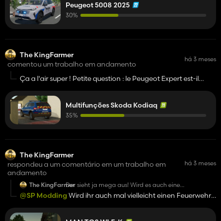
Peugeot 5008 2025
30%
The KingFarmer
há 3 meses
comentou um trabalho em andamento
Ça a l'air super ! Petite question : le Peugeot Expert est-il
toujours en développement ?
Multifunções Skoda Kodiaq
35%
The KingFarmer
há 3 meses
respondeu a um comentário em um trabalho em
andamento
The KingFarmer
Der sieht ja mega aus! Wird es auch eine
Berufsfeuerwehrbeklebung haben?
@SP Modding
Wird ihr auch mal vielleicht einen Feuerwehr
Container Pack machen? Das würde Perfekt zum Man TGS
WLF-K Passen!