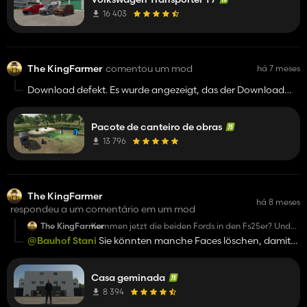
16 403
The KingFarmer
comentou um mod
há 7 meses
Download defekt. Es wurde angezeigt, das der Download
anscheinend gefährlich ist.
Pacote de canteiro de obras
13 796
The KingFarmer
há 8 meses
respondeu a um comentário em um mod
The KingFarmer
Kommen jetzt die beiden Fords in den Fs25er? Und
übrigens: das Gebäude hat schlechten FPS. Sonst
@Bauhof Stani
Sie könnten manche Faces löschen, damit
gute Mod.
es flüssiger läuft.
Casa geminada
8 394