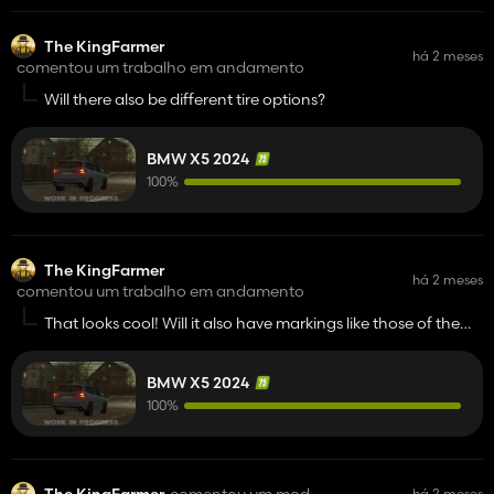
The KingFarmer
há 2 meses
comentou um trabalho em andamento
Will there also be different tire options?
BMW X5 2024
100%
The KingFarmer
há 2 meses
comentou um trabalho em andamento
That looks cool! Will it also have markings like those of the
fire department or police?
BMW X5 2024
100%
The KingFarmer
comentou um mod
há 2 meses