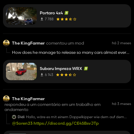
aménagé serait génial, juste comme idée.
Portaro 4x4
7 788
The KingFarmer
comentou um mod
há 2 meses
How does he manage to release so many cars almost every
day? And the mods are so good too!
Subaru Impreza WRX
6 143
The KingFarmer
há 3 meses
respondeu a um comentário em um trabalho em
andamento
Didi
Hallo, wäre es mit einem Doppelkipper wie dem auf dem
Modhub ausgestattet ?
@Soren23
https://discord.gg/CE4SBsvJTp