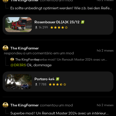
Es sollte unbedingt optimiert werden! Wie z.b. bei den Reifen
eine Textur statt ein 3D Modell verwenden. Sonst richtig stark!
Rosenbauer DL(A)K 23/12
14 299
The KingFarmer
há 2 meses
respondeu a um comentário em um mod
The KingFarmer
Superbe mod ! Un Renault Master 2024 avec un
intérieur aménagé serait génial, juste comme idée.
@DR3RS
Ok, dommage
Portaro 4x4
7 788
The KingFarmer
comentou um mod
há 2 meses
Superbe mod ! Un Renault Master 2024 avec un intérieur