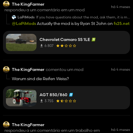
The KingFarmer
há 4 meses
respondeu a um comentário em um mod
LaPiMods
If you have questions about the mod, ask them, it is my
own mod
@LaPiMods
Actually the mod is by Ryan St John on
fs25.net
Chevrolet Camaro SS 1LE
6 807
The KingFarmer
comentou um mod
há 4 meses
Warum sind die Reifen Weiss?
AGT 850/860
3 755
The KingFarmer
há 4 meses
respondeu a um comentário em um trabalho em