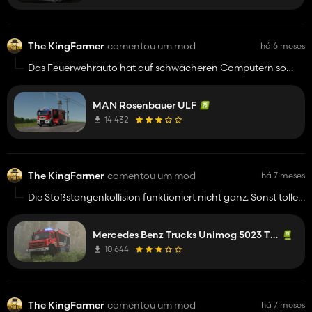
The KingFarmer
comentou um mod
há 6 meses
Das Feuerwehrauto hat auf schwächeren Computern so
tiefen FPS. Könntest du das beheben?
MAN Rosenbauer ULF
14 432
The KingFarmer
comentou um mod
há 7 meses
Die Stoßstangenkollision funktioniert nicht ganz. Sonst tolle
Mod!
Mercedes Benz Trucks Unimog 5023 TLF3000/RW
10 644
The KingFarmer
comentou um mod
há 7 meses