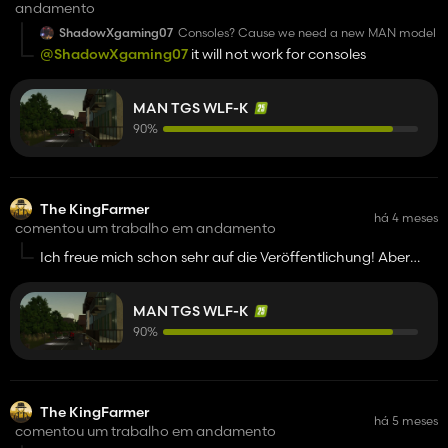
andamento
ShadowXgaming07
Consoles? Cause we need a new MAN model
@ShadowXgaming07
it will not work for consoles
MAN TGS WLF-K
90%
The KingFarmer
há 4 meses
comentou um trabalho em andamento
Ich freue mich schon sehr auf die Veröffentlichung! Aber
noch zwei Fragen: Wird der Kran funktionsfähig? Und wird
man den Abrollbehälter auch an anderen Haken LKW's
MAN TGS WLF-K
anbringen können? Denn das wäre der Hammer!
90%
The KingFarmer
há 5 meses
comentou um trabalho em andamento