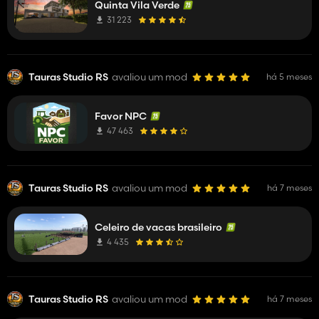
Quinta Vila Verde
31 223
Tauras Studio RS
avaliou um mod
há 5 meses
Favor NPC
47 463
Tauras Studio RS
avaliou um mod
há 7 meses
Celeiro de vacas brasileiro
4 435
Tauras Studio RS
avaliou um mod
há 7 meses