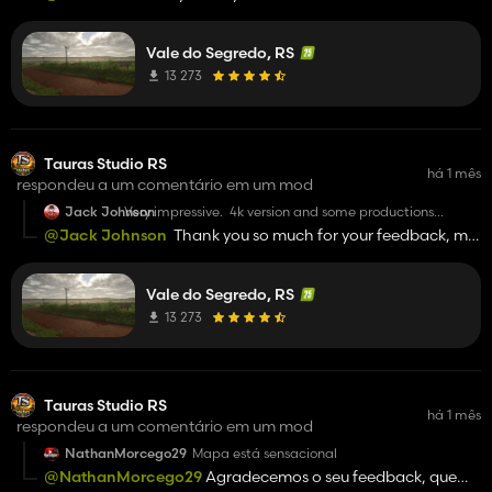
necessary mods is due to copyright issues with the use of
objects and to give the map the identity it needs. Best
Vale do Segredo, RS
regards!
13 273
Tauras Studio RS
há 1 mês
respondeu a um comentário em um mod
Jack Johnson
Very impressive. 4k version and some productions
around the map and it will be perfect. Building pack as
@Jack Johnson
Thank you so much for your feedback, my
a separate mod would be nice as well. Really good
friend, big hug!!
effort, well done.
Vale do Segredo, RS
13 273
Tauras Studio RS
há 1 mês
respondeu a um comentário em um mod
NathanMorcego29
Mapa está sensacional
@NathanMorcego29
Agradecemos o seu feedback, que