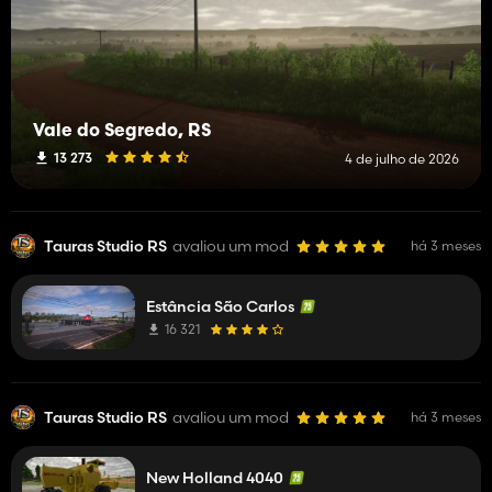
Vale do Segredo, RS
13 273
4 de julho de 2026
Tauras Studio RS
avaliou um mod
há 3 meses
Estância São Carlos
16 321
Tauras Studio RS
avaliou um mod
há 3 meses
New Holland 4040