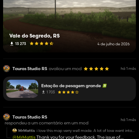
Vale do Segredo, RS
13 273
4 de julho de 2026
Tauras Studio RS
avaliou um mod
há 1 mês
Estação de pesagem grande
1 703
Tauras Studio RS
há 1 mês
respondeu a um comentário em um mod
MrMattis
i love this map verry well made. A lot of love went into
this I have seen. 46 required mods. worth it 100%
@MrMattis
Thank you for your feedback. The issue of