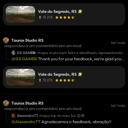
bom que gostou do nosso trabalho, abraço!!
Vale do Segredo, RS
13 273
Tauras Studio RS
há 1 mês
respondeu a um comentário em um mod
GS GAMER
Um mapa muito bem feito e detalhado, representando
muito bem o Rio Grande do Sul, vale muito a pena jogar
@GS GAMER
Thank you for your feedback, we're glad you
nele!!! A very well-made and detailed map, representing
liked our work, best regards!
Rio Grande do Sul very well; it's definitely worth playing
on!!!
Vale do Segredo, RS
13 273
Tauras Studio RS
há 1 mês
respondeu a um comentário em um mod
AlexandroTT
mapa top do meu Sul 😊😍
@AlexandroTT
Agradecemos o feedback, abração!!