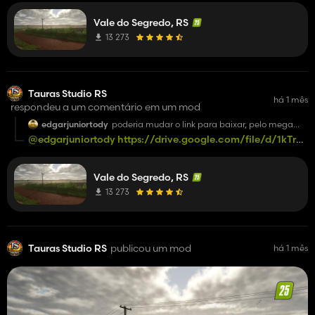
Vale do Segredo, RS
13 273
Tauras Studio RS
há 1 mês
respondeu a um comentário em um mod
edgarjuniortody
poderia mudar o link para baixar, pelo mega
fica dando limite excedido.
@edgarjuniortody
https://drive.google.com/file/d/1kTrp
usp=sharing
Vale do Segredo, RS
13 273
Tauras Studio RS
publicou um mod
há 1 mês