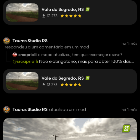
Vale do Segredo, RS
13 273
Tauras Studio RS
há 1 mês
respondeu a um comentário em um mod
srcapriolli
o mapa atualizou, tem que recomeçar o save?
@srcapriolli
Não é obrigatório, mas para obter 100% das
atualizações o é necessário!
Vale do Segredo, RS
13 273
Tauras Studio RS
atualizou um mod
há 1 mês