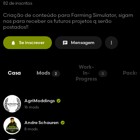
82 de inscritos
Criação de conteúdo para Farming Simulator, sigam
nos para receber os futuros projetos q serão
postados!!
Se inscrever
Mensagem
Work-
Casa
Mods
In-
Packs
2
0
Progress
AgriModdings
16 mods
Andre Schauren
8 mods