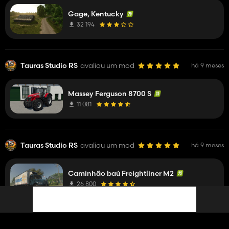
Gage, Kentucky
32 194
Tauras Studio RS
avaliou um mod
há 9 meses
Massey Ferguson 8700 S
11 081
Tauras Studio RS
avaliou um mod
há 9 meses
Caminhão baú Freightliner M2
26 800
Tauras Studio RS
avaliou um mod