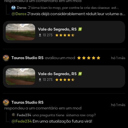
respondeu a um comentário em um mod
Deros
J'aime bien la map, par contre le crie des oiseaux est
beaucoup beaucoup trop fort
@Deros
J'avais déjà considérablement réduit leur volume au
moment de les placer sur la carte, mais je vais essayer de
Serait-il possible de le baisser un peu ?
corriger cela dans une prochaine mise à jour !! Merci
Et impossible de le coupé, même quand on met le son
Vale do Segredo, RS
beaucoup pour ce retour !!
ambiant à 0, les oiseaux continue à hurler.
13 273
Tauras Studio RS
avaliou um mod
há 1 mês
Vale do Segredo, RS
13 273
Tauras Studio RS
há 1 mês
respondeu a um comentário em um mod
Fede234
una pregunta tiene sistema row crop?
@Fede234
Em uma atualização futura virá!