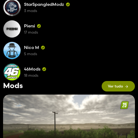
StarSpangledModz
3 mods
Piersi
17 mods
Nico M
5 mods
46Mods
18 mods
Mods
Ver tudo