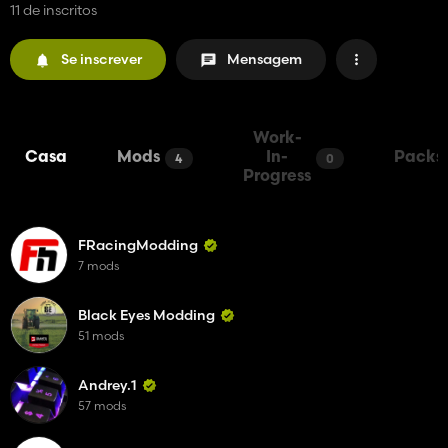
11 de inscritos
Se inscrever
Mensagem
Work-
Casa
Mods
In-
Packs
4
0
Progress
FRacingModding
7 mods
Black Eyes Modding
51 mods
Andrey.1
57 mods