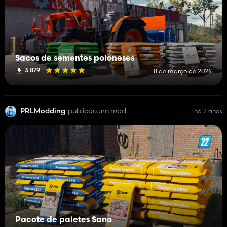
Sacos de sementes poloneses
3 879
8 de março de 2024
PRLModding
publicou um mod
há 2 anos
Pacote de paletes Sano