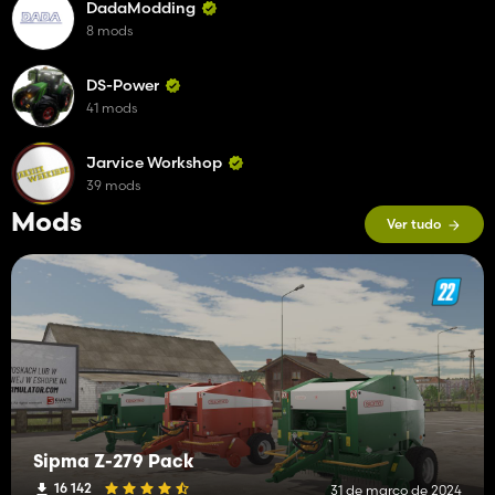
DadaModding
8 mods
DS-Power
41 mods
Jarvice Workshop
39 mods
Mods
Ver tudo
Sipma Z-279 Pack
16 142
31 de março de 2024