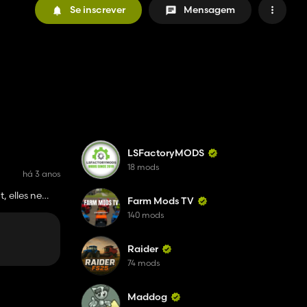
Se inscrever
Mensagem
LSFactoryMODS
18 mods
há 3 anos
, elles ne
Farm Mods TV
tes et les
140 mods
Raider
74 mods
Maddog