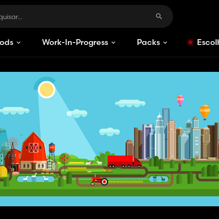
ods
Work-In-Progress
Packs
Escol