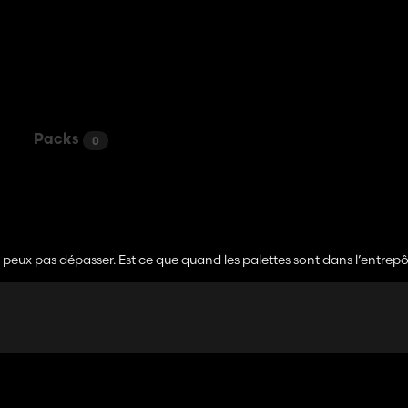
Packs
0
ne peux pas dépasser. Est ce que quand les palettes sont dans l’entrepôt
epôt ? Je cherche un mode pour que je puisse produire plus de palet