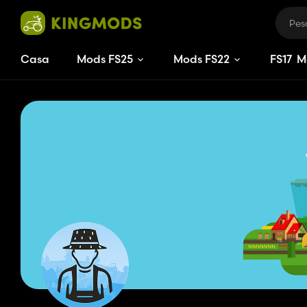
Casa
Mods FS25
Mods FS22
FS
17
M