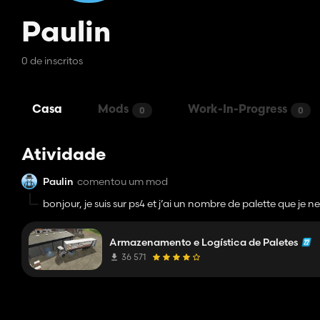
Paulin
0 de inscritos
Casa
Mods
Work-In-Progress
0
0
Atividade
Paulin
comentou um mod
bonjour, je suis sur ps4 et j’ai un nombre de palette que je 
comptent plus comme palettes mais comme produit de l’entr
vendre ensuite l’année d’après au meilleur prix.
Armazenamento e Logística de Paletes
En attente de votre réponse :))
36 571