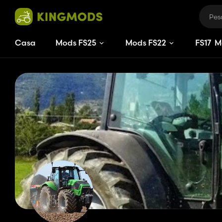
Casa
Mods FS25
Mods FS22
FS
17
M