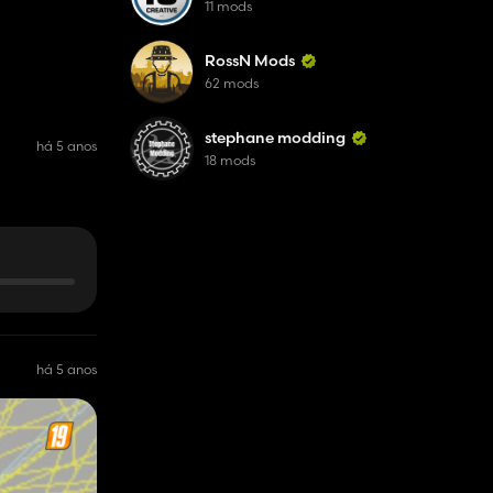
11 mods
RossN Mods
62 mods
stephane modding
há 5 anos
18 mods
há 5 anos