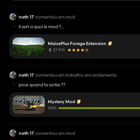
nath 17
comentou um mod
il sert a quoi le mod ???
🤔
MaizePlus Forage Extension
27 990
nath 17
comentou um trabalho em andamento
pour quand la sortie ??
Mystery Mod
100%
nath 17
comentou um mod