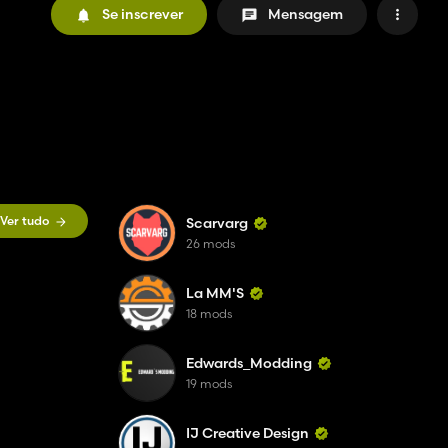
Se inscrever
Mensagem
Ver tudo
Scarvarg
26 mods
La MM'S
18 mods
Edwards_Modding
19 mods
IJ Creative Design