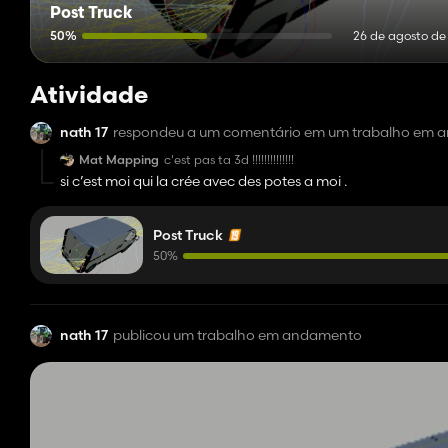
Post Truck
50%
26 de agosto de
Atividade
nath 17
respondeu a um comentário em um trabalho em
Mat Mapping
c'est pas ta 3d !!!!!!!!!!!!!!
si c’est moi qui la crée avec des potes a moi .
Post Truck
50%
nath 17
publicou um trabalho em andamento