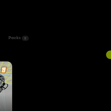
Packs
0