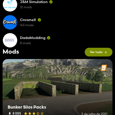
J&M Simulation
12 mods
CrowneX
143 mods
DadaModding
8 mods
Mods
Ver tudo
Bunker Silos Packs
8 005
2 de julho de 2021