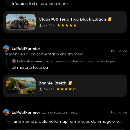
très bien fait et pratique merci !
Claas 900 Terra Trac Black Edition
22 347
LePetitFermier
há 5 anos
respondeu a um comentário em um mod
LePetitFermier
j'ai le même problème la map ferme le jeu
dommage elle avait l'air super !
ok merci je teste ça
Banniel Breizh
34 108
LePetitFermier
comentou um mod
há 5 anos
j'ai le même problème la map ferme le jeu dommage elle
avait l'air super !