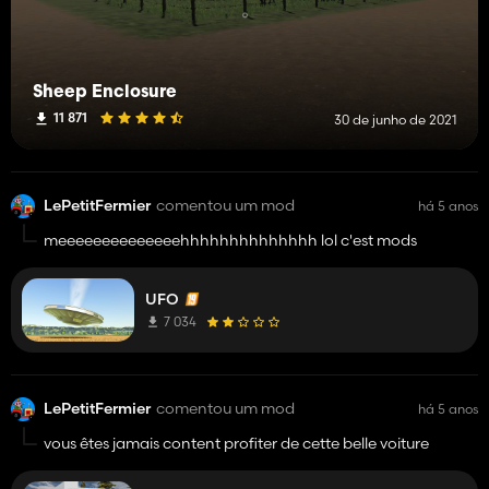
Sheep Enclosure
11 871
30 de junho de 2021
LePetitFermier
comentou um mod
há 5 anos
meeeeeeeeeeeeeehhhhhhhhhhhhhh lol c'est mods
UFO
7 034
LePetitFermier
comentou um mod
há 5 anos
vous êtes jamais content profiter de cette belle voiture