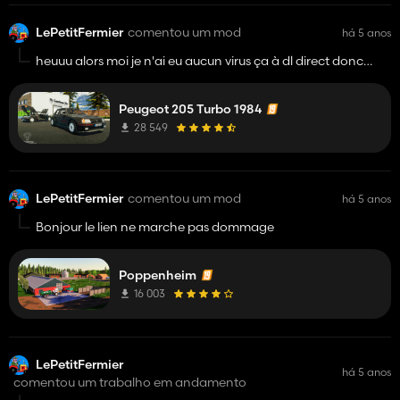
LePetitFermier
comentou um mod
há 5 anos
heuuu alors moi je n'ai eu aucun virus ça à dl direct donc
super un mod vraiment magnifique merci a toi
MyGameSteam 😉
Peugeot 205 Turbo 1984
28 549
LePetitFermier
comentou um mod
há 5 anos
Bonjour le lien ne marche pas dommage
Poppenheim
16 003
LePetitFermier
há 5 anos
comentou um trabalho em andamento