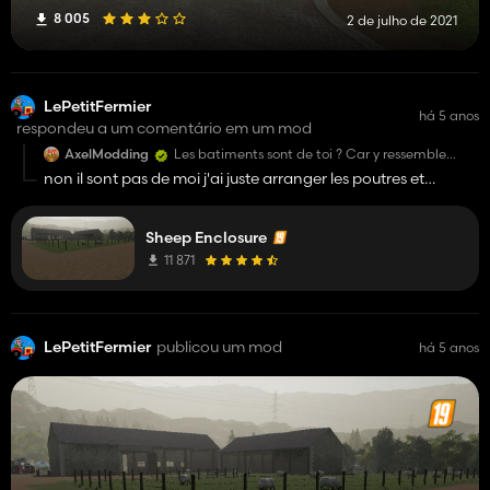
8 005
2 de julho de 2021
LePetitFermier
há 5 anos
respondeu a um comentário em um mod
AxelModding
Les batiments sont de toi ? Car y ressemble
beaucoup a se de blacksheep
non il sont pas de moi j'ai juste arranger les poutres et
rajouter des détails dessus rajouter les portes et crée des
auges
Sheep Enclosure
11 871
LePetitFermier
publicou um mod
há 5 anos