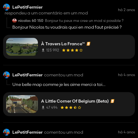
LePetitFermier
há 2 anos
respondeu a um comentário em um mod
nicolas 60 150
Bonjour tu peux me cree un mod si possible ?
Bonjour Nicolas tu voudrais quoi en mod faut précisé ?
À Travers La France™
123 992
LePetitFermier
comentou um mod
há 4 anos
Une belle map comme je les aime merci a toi
simulateur_de_liege beaux boulot rien a dire ! 😉
A Little Corner Of Belgium (Beta)
47 494
LePetitFermier
comentou um mod
há 4 anos