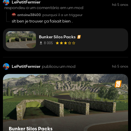
LePetitFermier
há 5 anos
respondeu a um comentário em um mod
antoine38400
pourquoi il a un triggeur
slt ben je trouver ça faisait bien .
Bunker Silos Packs
8 005
LePetitFermier
publicou um mod
há 5 anos
Bunker Silos Packs