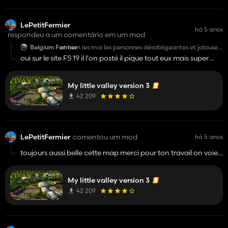
LePetitFermier
há 5 anos
respondeu a um comentário em um mod
Belgium Farmer
et bien les moi les personnes désobligeantes et jalouse
peuvent retourner dans leur nid a serpent
oui sur le site FS 19 il l'on posté il pique tout eux mais super
je vais la télécharger jouer et si tout va bien faire des
map par rapport au daube qu'on voie pas finie et qui critique
vidéo ou un live dessus
Bonne journée
les moddeur je rie en tout respect pour le taf elle et
My little valley version 3
magnifique !
42 209
LePetitFermier
comentou um mod
há 5 anos
toujours aussi belle cette map merci pour ton travail on voie
les vraie mappeur qui sorte les map fini merci fanfan t'es un
bon continue comme ça ;)
My little valley version 3
42 209