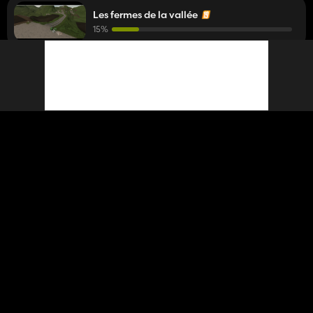
Les fermes de la vallée
15%
LePetitFermier
há 5 anos
comentou um trabalho em andamento
trop beau !! vivement le 20 mars :)
La Campagne Aveyronnaise v1.0.0.0
100%
LePetitFermier
há 5 anos
respondeu a um comentário em um mod
LePetitFermier
terrible !!! merci
par contre c'est dommage le son du pickup faudrait mettre
un vrais son de golf sinon très beau mod !!
Volkswagen Golf GL 1983