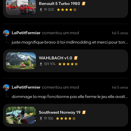
Renault 5 Turbo 1980
19 325
LePetitFermier
comentou um mod
há 5 anos
juste magnifique bravo à toi mdlmodding et merci pour ton
taf ne fait pas attention au jaloux jamais content il
comprenne rien :)
WAHLBACH v1.0
139 974
LePetitFermier
comentou um mod
há 5 anos
dommage la map fonctionne pas elle ferme le jeu elle avait
l'air sympa !
Southwest Norway 19
19 106