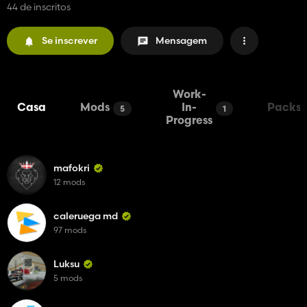
44 de inscritos
Se inscrever
Mensagem
Work-
Casa
Mods
In-
Packs
5
1
Progress
mafokri
12 mods
caleruega md
97 mods
Luksu
5 mods