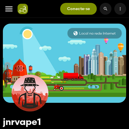
Conecte-se
Local na rede Internet
jnrvape1