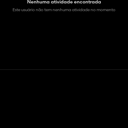
Nenhuma atividade encontrada
Este usuário não tem nenhuma atividade no momento
Contato
Ajuda
Termos de serviço
Política de Privacidade
Gerenciar cookies