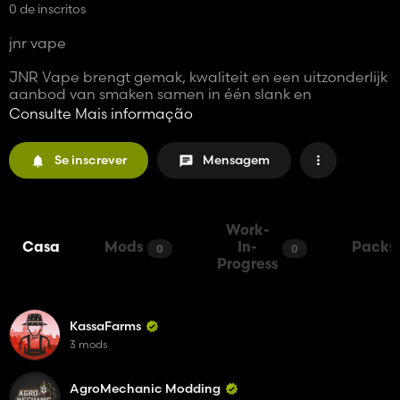
0 de inscritos
jnr vape
JNR Vape brengt gemak, kwaliteit en een uitzonderlijk
aanbod van smaken samen in één slank en
wegwerpbaar pakket. Ontworpen voor dampers
Consulte Mais informação
onderweg, biedt JNR Vape een zorgeloze ervaring
zonder dat bijvullen of ingewikkeld onderhoud nodig
Se inscrever
Mensagem
is. Elk apparaat is vooraf gevuld met hoogwaardig e-
liquid, wat zorgt voor een soepele
Work-
Casa
Mods
In-
Packs
0
0
Progress
KassaFarms
3 mods
AgroMechanic Modding