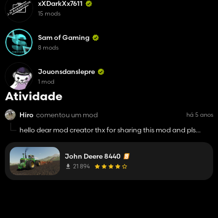
xXDarkXx7611
15 mods
Sam of Gaming
8 mods
Jouonsdanslepre
1 mod
Atividade
Hiro
comentou um mod
há 5 anos
hello dear mod creator thx for sharing this mod and pls
share this black daf 3300 mod pls
thx sorry for bad english
John Deere 8440
21 894