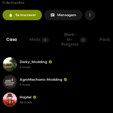
0 de inscritos
Se inscrever
Mensagem
Work-
Casa
Mods
In-
Packs
0
0
Progress
Darky_Modding
4 mods
AgroMechanic Modding
9 mods
Hajstel
38 mods