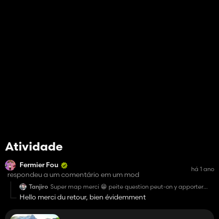
Atividade
Fermier Fou
há 1 ano
respondeu a um comentário em um mod
Tanjiro
Super map merci 😁 peite question peut-on y apporter
des modification à titre privé ??
Hello merci du retour, bien évidemment