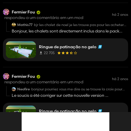
Fermier Fou
há 2 anos
respondeu a um comentário em um mod
Mathis77
bjr les chalet de noel je les trouve pas pour les acheter
dans le jeu ou son til ? merci de votre réponse
Bonjour, les chalets sont directement inclus dans le pack
patinoire, il apparaissent en Simple IC
Ringue de patinação no gelo
22 705
Fermier Fou
há 2 anos
respondeu a um comentário em um mod
Neofire
bonjour pourriez vous me dire ou se trouve la croix pour
l'éclairage au dessus des chalets en bois car sa me rend
Le soucis a été corriger sur cette nouvelle version
dingue
Bon jeu à toi 😉
Ringue de patinação no gelo
22 705