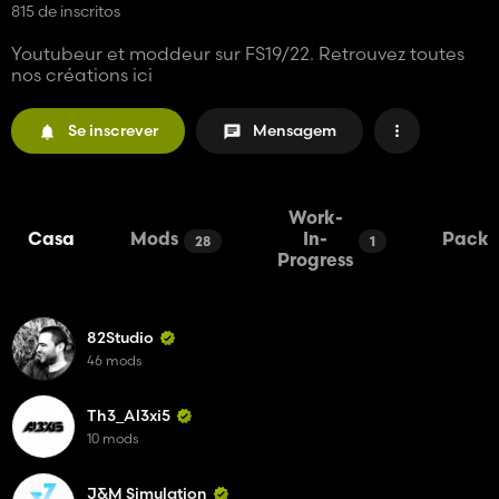
815 de inscritos
Youtubeur et moddeur sur FS19/22. Retrouvez toutes
nos créations ici
Se inscrever
Mensagem
Work-
Casa
Mods
In-
Packs
28
1
Progress
82Studio
46 mods
Th3_Al3xi5
10 mods
J&M Simulation