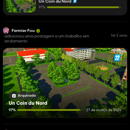
Un Coin du Nord
prévu pour l’instant
97%
Fermier Fou
há 2 anos
adicionou uma postagem a um trabalho em
andamento
Arquivado
Un Coin du Nord
97%
27 de março de 2024