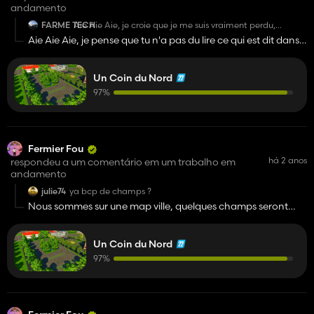
andamento
FARME TECH
Aie Aie Aie, je croie que je me suis vraiment perdu,
Haulchin, Thiant et Prouvy mdr... Tant que tu y es ajoute
Aie Aie Aie, je pense que tu n'a pas du lire ce qui est dit dans
l'aérodrome de Prouvy, non mais sérieusement c'est
l'énoncer du WIP, nous sommes loin du réel. On fait notre
complètement dégueulasse. Comment tu peut
représenter le Nord comme ça, c'est vraiment triste
map a notre inspi et les nom sont attribué à des villes dans la
Un Coin du Nord
région. On est libre de laisser court a notre imagination. Sur
ceux, bonne soirée
97%
Fermier Fou
há 2 anos
respondeu a um comentário em um trabalho em
andamento
julie74
ya bcp de champs ?
Nous sommes sur une map ville, quelques champs seront
posé mais sans plus on se base vrm sur le milieu du secours,
forain, cirque et événementiel
Un Coin du Nord
97%