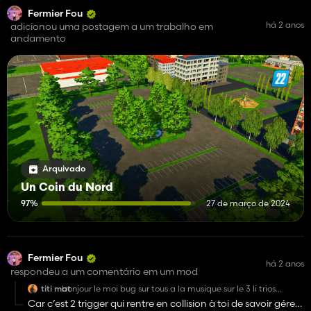
Fermier Fou
há 2 anos
adicionou uma postagem a um trabalho em
andamento
Arquivado
Un Coin du Nord
97%
27 de março de 2024
Fermier Fou
há 2 anos
respondeu a um comentário em um mod
titi mat
bonjour le moi bug sur tous a la musique sur le 3 li trios
mâche pas me alors que li un na un qui mâcher 1
Car c’est 2 trigger qui rentre en collision à toi de savoir gérer