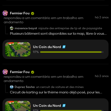
Fermier Fou
há 2 anos
respondeu a um comentário em um trabalho em
andamento
maxence bayot
rajoute des entreprise de tp et de paysagiste
Plusieurs bâtiment sont disponibles sur la map, libre à vous
d’en faire ce que vous voudrez
Un Coin du Nord
97%
Fermier Fou
há 2 anos
respondeu a um comentário em um trabalho em
andamento
Duprez Sasha
un cercuit de voiture et des mines
Circuit de karting sur le thème mario déjà posé, pour les
mines, on n’a pas vraiment de place, mais un terrils sera là
bienvenu
Un Coin du Nord
97%