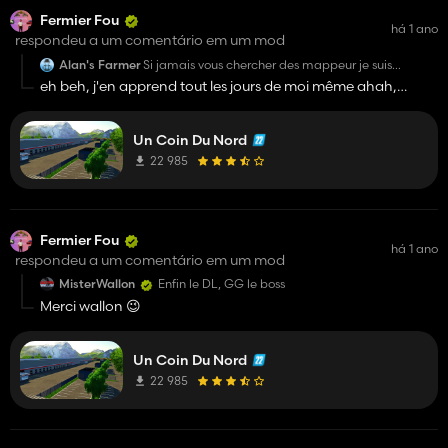
Fermier Fou
há 1 ano
respondeu a um comentário em um mod
Alan's Farmer
Si jamais vous chercher des mappeur je suis
présent §
eh beh, j'en apprend tout les jours de moi même ahah,
bizarre mais ca a la rage des fois ! il faudrais revoir les choses
loulou et surtout te regarder toi
Un Coin Du Nord
22 985
Fermier Fou
há 1 ano
respondeu a um comentário em um mod
MisterWallon
Enfin le DL, GG le boss
Merci wallon 😉
Un Coin Du Nord
22 985