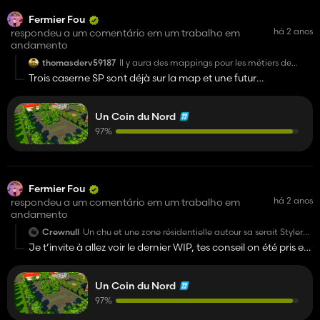
Fermier Fou
há 2 anos
respondeu a um comentário em um trabalho em
andamento
thomasderv59187
Il y aura des mappings pour les métiers de
secours (Gendarmerie + Police Nationale +
Trois caserne SP sont déjà sur la map et une futur
Police Municipale + CHU + Sapeurs-Pompiers)
gendarmerie est prévu
avec intérieurs ou pas ?
Un Coin du Nord
97%
Fermier Fou
há 2 anos
respondeu a um comentário em um trabalho em
andamento
Crewnull
Un chu et une zone résidentielle autour sa serait Styler
sinon bonne continuation, de la Ville sa change un peu
Je t’invite à allez voir le dernier WIP, tes conseil on été pris en
des villages qu'on voit d'habitude
compte 🙃
Un Coin du Nord
97%