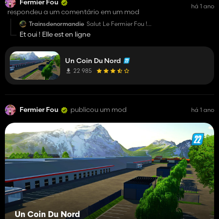
Fermier Fou
há 1 ano
respondeu a um comentário em um mod
Trainsdenormandie
Salut Le Fermier Fou !
Et oui ! Elle est en ligne
Attends, C'EST PAS UNE BLAGUE ??? Tu la
vrm mis en ligne ou c'est un prank ? Mec je te
pensais pas comme ça....
Un Coin Du Nord
22 985
Fermier Fou
publicou um mod
há 1 ano
Un Coin Du Nord