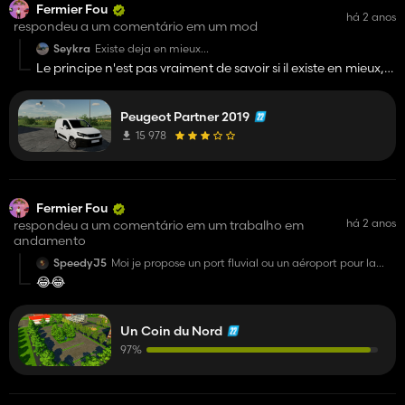
Fermier Fou
há 2 anos
respondeu a um comentário em um mod
Seykra
Existe deja en mieux...
Le principe n'est pas vraiment de savoir si il existe en mieux,
on est la pour partager notre plaisir. Alors certes nous ne
somme pas privé de dire ce que l'on pense, d'où le fait de
Peugeot Partner 2019
l'existence de la liberté d'expression, mais on peut le dire sous
d'autre forme. perso je trouve le travail propre, comparé à
15 978
l'autre qui existe le seul truc en plus c'est que l'autre a un
interieur mais a vrai dire un interieur et moins important que
tout ce qui se trouve à l'exterieur
Fermier Fou
há 2 anos
respondeu a um comentário em um trabalho em
andamento
SpeedyJ5
Moi je propose un port fluvial ou un aéroport pour la
map. 😅
😂😂
Un Coin du Nord
97%