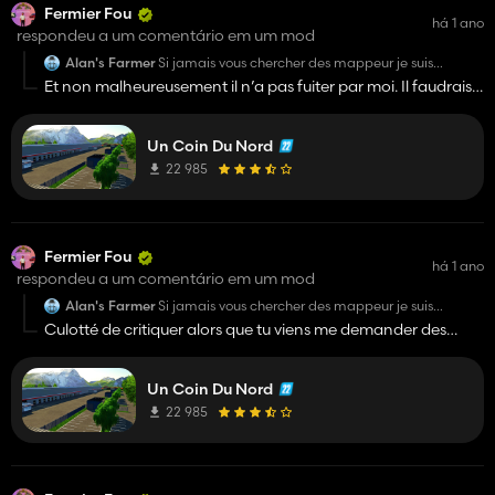
Fermier Fou
há 1 ano
respondeu a um comentário em um mod
Alan's Farmer
Si jamais vous chercher des mappeur je suis
présent §
Et non malheureusement il n’a pas fuiter par moi. Il faudrais
revoir tes sources 😉
Un Coin Du Nord
22 985
Fermier Fou
há 1 ano
respondeu a um comentário em um mod
Alan's Farmer
Si jamais vous chercher des mappeur je suis
présent §
Culotté de critiquer alors que tu viens me demander des
mods.. enfin bref
Un Coin Du Nord
22 985