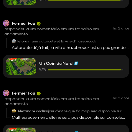
Fermier Fou
há 2 anos
respondeu a um comentário em um trabalho em
andamento
leforain
une autoroute et la ville d'Hazebrouck
Autoroute déjà fait, la ville d’hazebrouck est un peu grande
pour la mettre sur la map
Un Coin du Nord
97%
Fermier Fou
há 2 anos
respondeu a um comentário em um trabalho em
andamento
Alexandre cochu
Bonjour c'est se que t'a map sera disponible sur
console joli travail
Malheureusement, elle ne sera pas disponible sur console
mais que sur ordinateur, mais pour l’instant celui ci reste un
projet privé, on montre les avancée mais aucun DL n’est