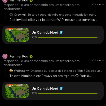
Fermier Fou
há 2 anos
respondeu a um comentário em um trabalho em
andamento
Crewnull
Sa serait super de faire une zone industrielle ( par
exemple des petits entreprises, des centres logistique,
Je t’invite à allez voir le dernier WIP, nous nous sommes
des usines, etc....) Même des magasins de location du
inspirés de ton commentaire
genre Loxam, Kiloutou. Je donne quelques idées, sinon
superbe Map
Un Coin du Nord
97%
Fermier Fou
há 2 anos
respondeu a um comentário em um trabalho em
andamento
WolfAngriff
On passe au-dessus de l'étang de Trith ? On boit un
jus à l'aire de la Sentinelle ? Plutôt Thiant ou plutôt
Thiant, Haulchin est Prouvy on été rajouté 🙃 (pas a
Haulchin ? ZI de Prouvy-Rouvignies il doit y avoir un
l’identique car faute de place)
restau ouvrier, on pourra casser une graine. Merci
d'avance, j'ai hâte que ça sorte.
Un Coin du Nord
97%