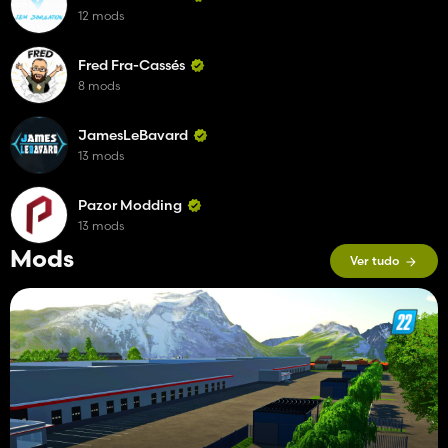
12 mods
Fred Fra-Cassés
8 mods
JamesLeBavard
13 mods
Pazor Modding
13 mods
Mods
Ver tudo