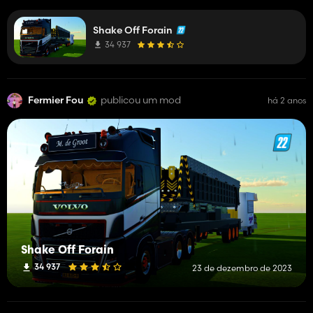
les trigger entre celui de la caisse et celui du manège
Shake Off Forain
34 937
Fermier Fou
publicou um mod
há 2 anos
Shake Off Forain
34 937
23 de dezembro de 2023